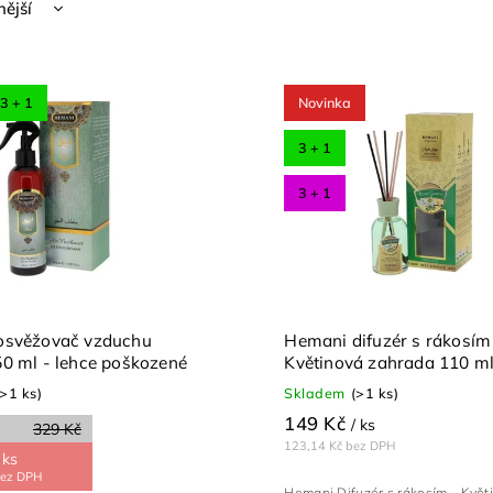
nější
žší
dávanější
3 + 1
Novinka
dně
3 + 1
3 + 1
osvěžovač vzduchu
Hemani difuzér s rákosím
0 ml - lehce poškozené
Květinová zahrada 110 m
(>1 ks)
Skladem
(>1 ks)
149 Kč
/ ks
329 Kč
123,14 Kč bez DPH
 ks
bez DPH
Hemani Difuzér s rákosím – Květ