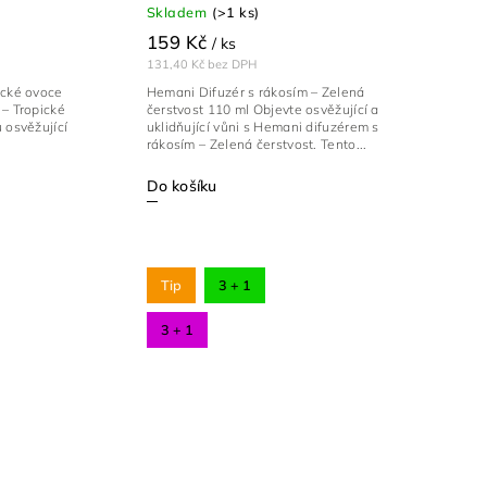
Skladem
(>1 ks)
159 Kč
/ ks
131,40 Kč bez DPH
ické ovoce
Hemani Difuzér s rákosím – Zelená
 – Tropické
čerstvost 110 ml Objevte osvěžující a
 osvěžující
uklidňující vůni s Hemani difuzérem s
rákosím – Zelená čerstvost. Tento...
Do košíku
Tip
3 + 1
3 + 1