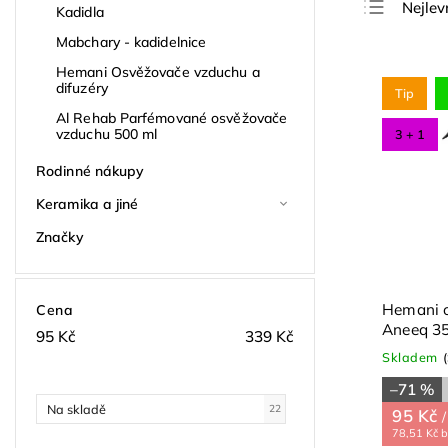
Nejlev
Kadidla
Nejdra
Mabchary - kadidelnice
Nejpro
Hemani Osvěžovače vzduchu a
difuzéry
Tip
Abece
Al Rehab Parfémované osvěžovače
vzduchu 500 ml
3 + 1
Rodinné nákupy
Keramika a jiné
Značky
Hemani 
Cena
Aneeq 35
95
Kč
339
Kč
Skladem
–71 %
Na skladě
22
95 Kč
/
78,51 Kč 