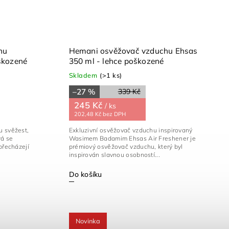
hu
Hemani osvěžovač vzduchu Ehsas
škozené
350 ml - lehce poškozené
Skladem
(>1 ks)
–27 %
339 Kč
245 Kč
/ ks
202,48 Kč bez DPH
u svěžest,
Exkluzivní osvěžovač vzduchu inspirovaný
rá se
Wasimem Badamim Ehsas Air Freshener je
přecházejí
prémiový osvěžovač vzduchu, který byl
inspirován slavnou osobností...
Do košíku
Novinka