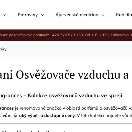
Potraviny
Ájurvédská medicína
Kadidla
ouze po telefonické domluvě: +420 720 973 159. Od 1. 6. 2025: Kolbenova 9
zéry
ni Osvěžovače vzduchu a 
grances – Kolekce osvěžovačů vzduchu ve spreji
rances
je renomovaná značka v oblasti parfémů a osvěžovačů vz
í vůni, široký výběr a dostupné ceny
. V této kolekci najdete v