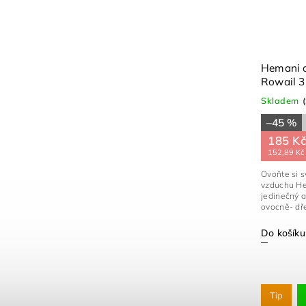
Hemani 
Rowail 3
Skladem
–45 %
185 K
152,89 Kč
Ovoňte si 
vzduchu He
jedinečný a
ovocně- dřev
Do košíku
Tip