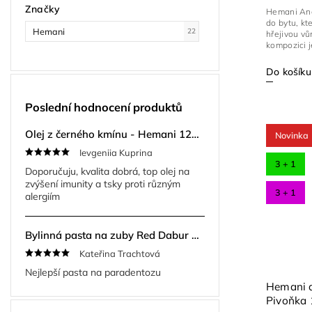
Značky
Hemani Ane
do bytu, kt
Hemani
22
hřejivou vůn
kompozici je
Do košíku
Poslední hodnocení produktů
Olej z černého kmínu - Hemani 125ml
Novinka
Ievgeniia Kuprina
3 + 1
Doporučuju, kvalita dobrá, top olej na
zvýšení imunity a tsky proti různým
3 + 1
alergiím
Bylinná pasta na zuby Red Dabur Herbal 200 g + kartáček ZDARMA
Kateřina Trachtová
Nejlepší pasta na paradentozu
Hemani d
Pivoňka 