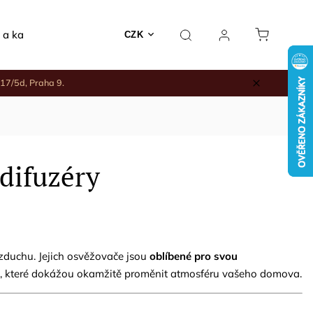
 a kadidelnice
Rodinné nákupy
Keramika a jiné
CZK
17/5d, Praha 9.
difuzéry
duchu. Jejich osvěžovače jsou
oblíbené pro svou
ůně, které dokážou okamžitě proměnit atmosféru vašeho domova.