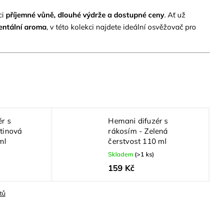
ci
příjemné vůně, dlouhé výdrže a dostupné ceny
. Ať už
ientální aroma
, v této kolekci najdete ideální osvěžovač pro
r s
Hemani difuzér s
tinová
rákosím - Zelená
ml
čerstvost 110 ml
Skladem
(>1 ks)
159 Kč
tů