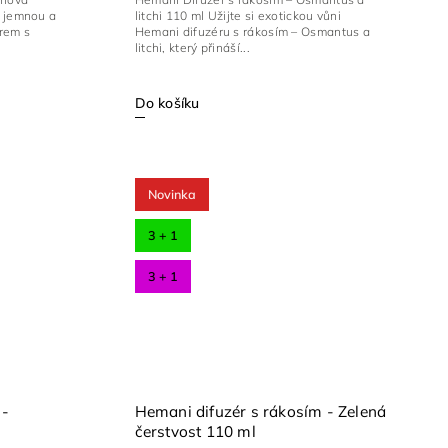
a jemnou a
litchi 110 ml Užijte si exotickou vůni
rem s
Hemani difuzéru s rákosím – Osmantus a
litchi, který přináší...
Do košíku
Novinka
3 + 1
3 + 1
 -
Hemani difuzér s rákosím - Zelená
čerstvost 110 ml