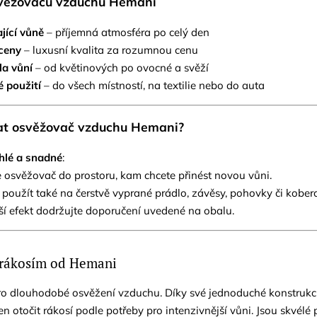
věžovačů vzduchu Hemani
jící vůně
– příjemná atmosféra po celý den
ceny
– luxusní kvalita za rozumnou cenu
la vůní
– od květinových po ovocné a svěží
 použití
– do všech místností, na textilie nebo do auta
at osvěžovač vzduchu Hemani?
hlé a snadné
:
te osvěžovač do prostoru, kam chcete přinést novou vůni.
j použít také na čerstvě vyprané prádlo, závěsy, pohovky či koberc
pší efekt dodržujte doporučení uvedené na obalu.
 rákosím od Hemani
pro dlouhodobé osvěžení vzduchu. Díky své jednoduché konstruk
 jen otočit rákosí podle potřeby pro intenzivnější vůni. Jsou skvé