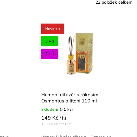
22
položek celkem
Novinka
3 + 1
3 + 1
 -
Hemani difuzér s rákosím -
l
Osmantus a litchi 110 ml
Skladem
(>1 ks)
149 Kč
/ ks
123,14 Kč bez DPH
inová
Hemani Difuzér s rákosím – Osmantus a