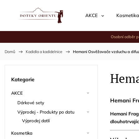
AKCE
Kosmetika
Osobní odběr p
Domů
/
Kadidla a kadidelnice
/
Hemani Osvěžovače vzduchu a difu
Hema
Kategorie
AKCE
Hemani Fra
Dárkové sety
Výprodej - Produkty po datu
Hemani Frag
Výprodej datlí
dlouhotrvajíc
Kosmetika