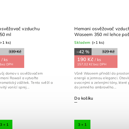
osvěžovač vzduchu
Hemani osvěžovač vzduc
50 ml
Waseem 350 ml lehce po
(>1 ks)
Skladem
(>1 ks)
–42 %
339 Kč
329 Kč
č
190 Kč
/ ks
/ ks
 bez DPH
157,02 Kč bez DPH
svůj domov s osvěžovačem
Vůně Waseem přináší do prostor
mani Rowail a vytvořte
energii a jemnou eleganci. Oteví
romatický zážitek. Tento svěží a
ovocnými a zelenými tóny, které 
itý vonící sprej...
do jemného ambrového...
Do košíku
3 + 1
3 + 1