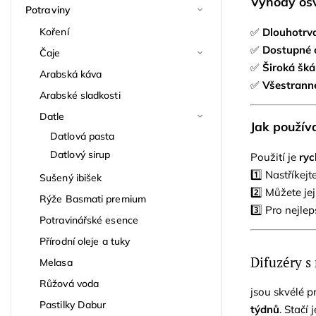
Výhody os
Potraviny
✅
Dlouhotrva
Koření
✅
Dostupné 
Čaje
✅
Široká šká
Arabská káva
✅
Všestranné
Arabské sladkosti
Datle
Jak použív
Datlová pasta
Datlový sirup
Použití je
ryc
1️⃣ Nastříkej
Sušený ibišek
2️⃣ Můžete je
Rýže Basmati premium
3️⃣ Pro nejle
Potravinářské esence
Přírodní oleje a tuky
Difuzéry s
Melasa
Růžová voda
jsou skvélé 
Pastilky Dabur
týdnů
. Stačí