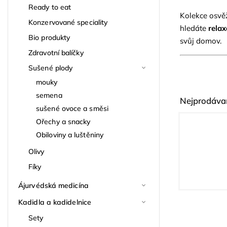
Ready to eat
Kolekce osv
Konzervované speciality
hledáte
relax
Bio produkty
svůj domov.
Zdravotní balíčky
Sušené plody
mouky
semena
Nejprodávan
sušené ovoce a směsi
Ořechy a snacky
Obiloviny a luštěniny
Olivy
Fíky
Ájurvédská medicína
Kadidla a kadidelnice
Sety