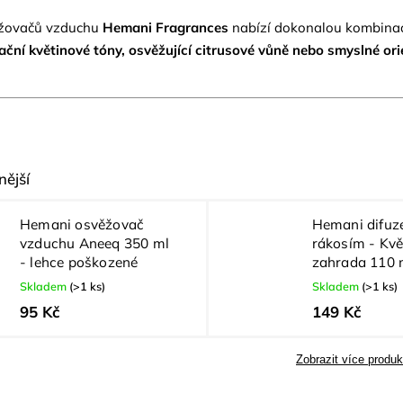
ěžovačů vzduchu
Hemani Fragrances
nabízí dokonalou kombina
ační květinové tóny, osvěžující citrusové vůně nebo smyslné or
ější
Hemani osvěžovač
Hemani difuzé
vzduchu Aneeq 350 ml
rákosím - Kvě
- lehce poškozené
zahrada 110 
Skladem
(>1 ks)
Skladem
(>1 ks)
95 Kč
149 Kč
Zobrazit více produk