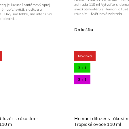
zahrada 110 ml Vytvořte si dom
eq je luxusní parfémový sprej
svěží atmosféru s Hemani difuzé
erý nabízí svěží, sladkou a
rákosím – Květinová zahrada....
i. Díky své lehké, ale intenzivní
 ideální...
Do košíku
Novinka
3 + 1
3 + 1
ifuzér s rákosím -
Hemani difuzér s rákosím
110 ml
Tropické ovoce 110 ml