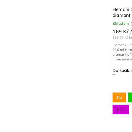
Hemani d
diamant 
Skladem
169 Kč
/
139,67 Kč b
Hemani Dif
110 ml Hem
diamant př
intenzivní o
Do košíku
Tip
3 + 1