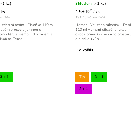
(>1 ks)
Skladem
(>1 ks)
159 Kč
 ks
/ ks
ez DPH
131,40 Kč bez DPH
uzér s rákosím – Pivoňka 110 ml
Hemani Difuzér s rákosím – Trop
e svém prostoru jemnou a
110 ml Hemani difuzér s rákosím
atmosféru s Hemani difuzérem s
ovoce přináší do vašeho prostoru
ivoňka. Tento...
a sladkou vůni...
Do košíku
3 + 1
Tip
3 + 1
3 + 1