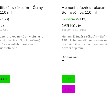
ifuzér s rákosím - Černý
Hemani difuzér s rákosím
110 ml
Safírová noc 110 ml
(>1 ks)
Skladem
(>1 ks)
169 Kč
 ks
/ ks
ez DPH
139,67 Kč bez DPH
uzér s rákosím – Černý diamant
Hemani Difuzér s rákosím – Safí
ani difuzér s rákosím – Černý
110 ml Hemani difuzér s rákosím 
ináší do vašeho prostoru
noc přináší luxusní a tajemnou vů
rientální vůni,...
navodí příjemně...
Do košíku
3 + 1
3 + 1
3 + 1