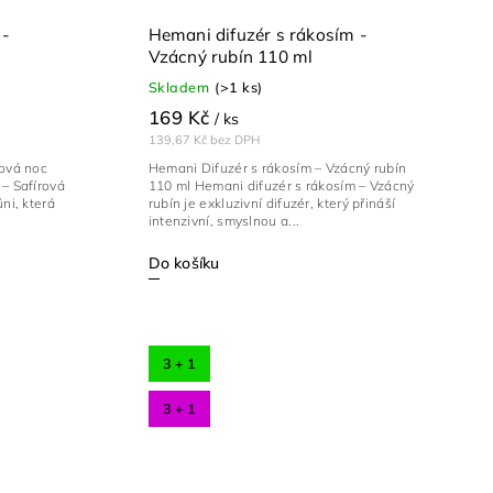
 -
Hemani difuzér s rákosím -
Vzácný rubín 110 ml
Skladem
(>1 ks)
169 Kč
/ ks
139,67 Kč bez DPH
rová noc
Hemani Difuzér s rákosím – Vzácný rubín
– Safírová
110 ml Hemani difuzér s rákosím – Vzácný
ni, která
rubín je exkluzivní difuzér, který přináší
intenzivní, smyslnou a...
Do košíku
3 + 1
3 + 1