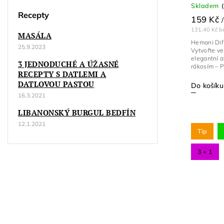
Skladem
Recepty
159 Kč
/
131,40 Kč b
MASÁLA
Hemani Dif
25.9.2023
Vytvořte v
elegantní 
3 JEDNODUCHÉ A ÚŽASNÉ
rákosím – P
RECEPTY S DATLEMI A
DATLOVOU PASTOU
Do košíku
16.3.2021
LIBANONSKÝ BURGUL BEDFÍN
12.1.2021
Tip
3 + 1