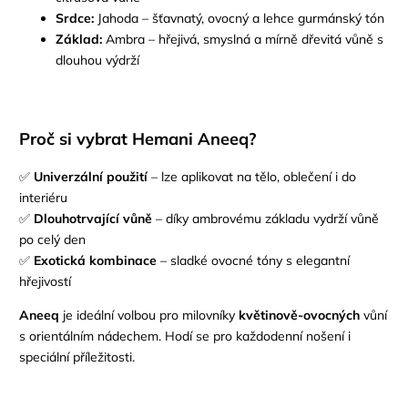
Srdce:
Jahoda – šťavnatý, ovocný a lehce gurmánský tón
Základ:
Ambra – hřejivá, smyslná a mírně dřevitá vůně s
dlouhou výdrží
Proč si vybrat Hemani Aneeq?
✅
Univerzální použití
– lze aplikovat na tělo, oblečení i do
interiéru
✅
Dlouhotrvající vůně
– díky ambrovému základu vydrží vůně
po celý den
✅
Exotická kombinace
– sladké ovocné tóny s elegantní
hřejivostí
Aneeq
je ideální volbou pro milovníky
květinově-ovocných
vůní
s orientálním nádechem. Hodí se pro každodenní nošení i
speciální příležitosti.