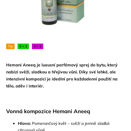
Tip
3 + 1
3 + 1
Hemani Aneeq
je luxusní
parfémový sprej do bytu
, který
nabízí
svěží, sladkou a hřejivou vůni
. Díky své
lehké, ale
intenzivní kompozici
je ideální pro každodenní použití na
tělo, oděv i interiér.
Vonná kompozice Hemani Aneeq
Hlava:
Pomerančový květ – svěží a jemně sladká
citrusová vůně