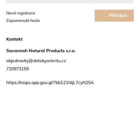
Nová registrace
Přihlásit
Zapomenuté heslo
se
Kontakt
Savannah Natural Products s.r.o.
objednavky@dotekyorientu.cz
720973159
https://maps.app.goo.gl/7bkS21NijL7cyN25A