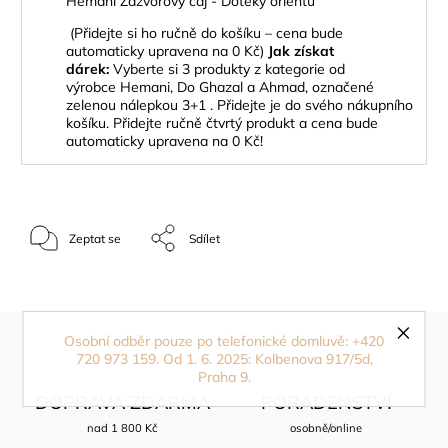
Hemani Zázvorový čaj - Doteky orientu
(Přidejte si ho ručně do košíku – cena bude
automaticky upravena na 0 Kč)
Jak získat
dárek:
Vyberte si 3 produkty z kategorie od
výrobce Hemani, Do Ghazal a Ahmad, označené
zelenou nálepkou 3+1 . Přidejte je do svého nákupního
košíku. Přidejte ručně čtvrtý produkt a cena bude
automaticky upravena na 0 Kč!
Zeptat se
Sdílet
Osobní odběr pouze po telefonické domluvě: +420
720 973 159. Od 1. 6. 2025: Kolbenova 917/5d,
Praha 9.
DOPRAVA ZDARMA
PORADENSTVÍ
nad 1 800 Kč
osobně/online