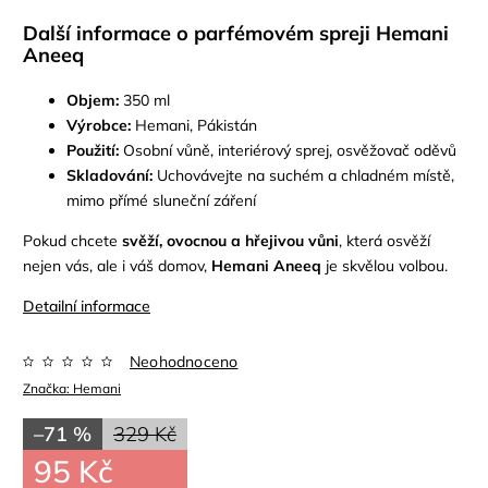
Další informace o parfémovém spreji Hemani
Aneeq
Objem:
350 ml
Výrobce:
Hemani, Pákistán
Použití:
Osobní vůně, interiérový sprej, osvěžovač oděvů
Skladování:
Uchovávejte na suchém a chladném místě,
mimo přímé sluneční záření
Pokud chcete
svěží, ovocnou a hřejivou vůni
, která osvěží
nejen vás, ale i váš domov,
Hemani Aneeq
je skvělou volbou.
Detailní informace
Neohodnoceno
Značka:
Hemani
–71 %
329 Kč
95 Kč