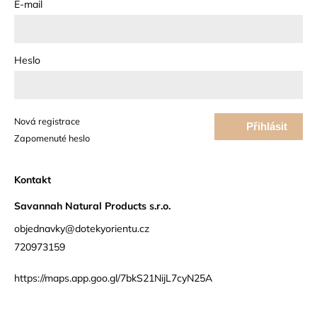
E-mail
Heslo
Nová registrace
Přihlásit
Zapomenuté heslo
se
Kontakt
Savannah Natural Products s.r.o.
objednavky@dotekyorientu.cz
720973159
https://maps.app.goo.gl/7bkS21NijL7cyN25A