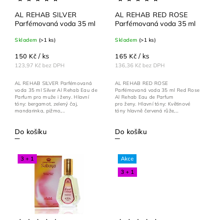
AL REHAB SILVER
AL REHAB RED ROSE
Parfémovaná voda 35 ml
Parfémovaná voda 35 ml
Skladem
(>1 ks)
Skladem
(>1 ks)
/ ks
/ ks
150 Kč
165 Kč
123,97 Kč bez DPH
136,36 Kč bez DPH
AL REHAB SILVER Parfémovaná
AL REHAB RED ROSE
voda 35 ml Silver Al Rehab Eau de
Parfémovaná voda 35 ml Red Rose
Parfum pro muže i ženy. Hlavní
Al Rehab Eau de Parfum
tóny: bergamot, zelený čaj,
pro ženy. Hlavní tóny: Květinové
mandarinka, pižmo,...
tóny hlavně červená růže,...
Do košíku
Do košíku
3 + 1
Akce
3 + 1