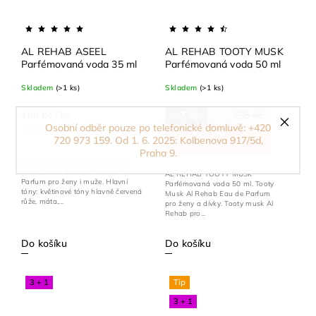
AL REHAB ASEEL
AL REHAB TOOTY MUSK
Parfémovaná voda 35 ml
Parfémovaná voda 50 ml
Skladem
(>1 ks)
Skladem
(>1 ks)
–7 %
195 Kč
/ ks
180 Kč
Osobní odběr pouze po telefonické domluvě: +420
148,76 Kč bez DPH
/ ks
180 Kč
720 973 159. Od 1. 6. 2025: Kolbenova 917/5d,
148,76 Kč bez DPH
Praha 9.
AL REHAB ASEEL Parfémovaná
voda 35 ml. Aseel Al Rehab Eau de
AL REHAB TOOTY MUSK
Parfum pro ženy i muže. Hlavní
Parfémovaná voda 50 ml. Tooty
tóny: květinové tóny hlavně červená
Musk Al Rehab Eau de Parfum
růže, máta,...
pro ženy a dívky. Tooty musk Al
Rehab pro...
Do košíku
Do košíku
3 + 1
Tip
3 + 1