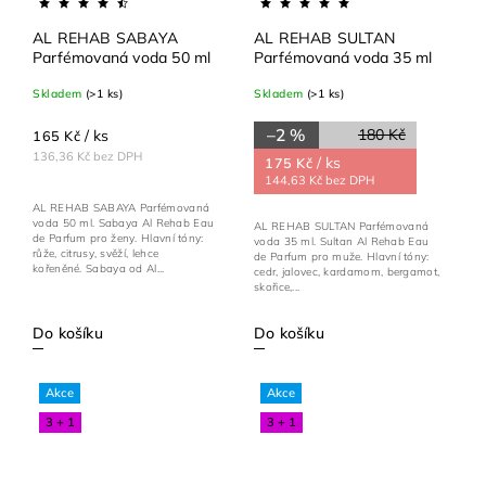
AL REHAB SABAYA
AL REHAB SULTAN
Parfémovaná voda 50 ml
Parfémovaná voda 35 ml
Skladem
(>1 ks)
Skladem
(>1 ks)
–2 %
180 Kč
/ ks
165 Kč
136,36 Kč bez DPH
/ ks
175 Kč
144,63 Kč bez DPH
AL REHAB SABAYA Parfémovaná
voda 50 ml. Sabaya Al Rehab Eau
AL REHAB SULTAN Parfémovaná
de Parfum pro ženy. Hlavní tóny:
voda 35 ml. Sultan Al Rehab Eau
růže, citrusy, svěží, lehce
de Parfum pro muže. Hlavní tóny:
kořeněné. Sabaya od Al...
cedr, jalovec, kardamom, bergamot,
skořice,...
Do košíku
Do košíku
Akce
Akce
3 + 1
3 + 1