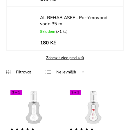
AL REHAB ASEEL Parfémovaná
voda 35 ml
Skladem
(>1 ks)
180 Kč
Zobrazit více produktů
Nejlevnější
Nejdražší
Nejprodávanější
3 + 1
3 + 1
Abecedně