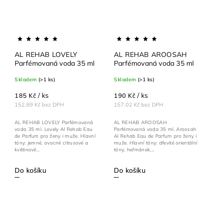
AL REHAB LOVELY
AL REHAB AROOSAH
Parfémovaná voda 35 ml
Parfémovaná voda 35 ml
Skladem
(>1 ks)
Skladem
(>1 ks)
/ ks
/ ks
185 Kč
190 Kč
152,89 Kč bez DPH
157,02 Kč bez DPH
AL REHAB LOVELY Parfémovaná
AL REHAB AROOSAH
voda 35 ml. Lovely Al Rehab Eau
Parfémovaná voda 35 ml. Aroosah
de Parfum pro ženy i muže. Hlavní
Al Rehab Eau de Parfum pro ženy i
tóny: jemné, ovocné citrusové a
muže. Hlavní tóny: dřevité orientální
květinové...
tóny, heřmánek,...
Do košíku
Do košíku