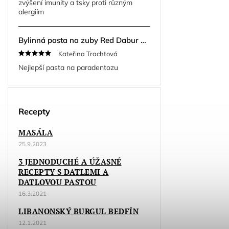
zvýšení imunity a tsky proti různým
alergiím
Bylinná pasta na zuby Red Dabur Herbal 200 g + kartáček ZDARMA
Kateřina Trachtová
Nejlepší pasta na paradentozu
Recepty
MASÁLA
25.9.2023
3 JEDNODUCHÉ A ÚŽASNÉ
RECEPTY S DATLEMI A
DATLOVOU PASTOU
16.3.2021
LIBANONSKÝ BURGUL BEDFÍN
12.1.2021