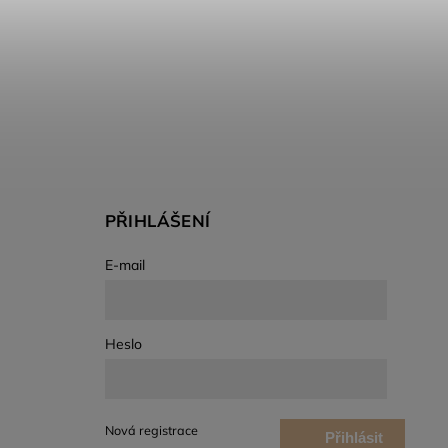
PŘIHLÁŠENÍ
E-mail
Heslo
Nová registrace
Přihlásit