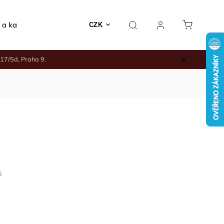
 a kadidelnice
Rodinné nákupy
Keramika a jiné
CZK
17/5d, Praha 9.