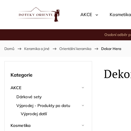
AKCE
Kosmetika
Osobní odběr p
Domů
/
Keramika a jiné
/
Orientální keramika
/
Dekor Hera
Deko
Kategorie
AKCE
Dárkové sety
Výprodej - Produkty po datu
Výprodej datlí
Kosmetika