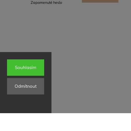
Zapomenuté heslo
se
Souhlasím
Odmítnout