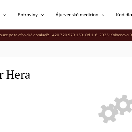
Potraviny
Ájurvédská medicína
Kadidla
ouze po telefonické domluvě: +420 720 973 159. Od 1. 6. 2025: Kolbenova 9
r Hera