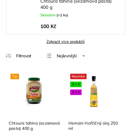
Chtoura tahina (sezamová pasta)
400 g
Skladem
(>1 ks)
100 Kč
Zobrazit více produktů
Nejlevnější
Nejdražší
Nejprodávanější
Tip
Novinka
Abecedně
3 + 1
3 + 1
Chtoura tahina (sezamová
Hemani Hořčičný olej 250
pasta) 400 g
ml