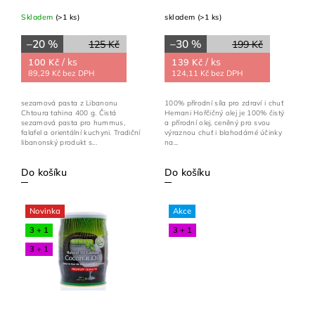
Skladem
(>1 ks)
skladem
(>1 ks)
–20 %
–30 %
125 Kč
199 Kč
/ ks
/ ks
100 Kč
139 Kč
89,29 Kč bez DPH
124,11 Kč bez DPH
sezamová pasta z Libanonu
100% přírodní síla pro zdraví i chuť
Chtoura tahina 400 g. Čistá
Hemani Hořčičný olej je 100% čistý
sezamová pasta pro hummus,
a přírodní olej, ceněný pro svou
falafel a orientální kuchyni. Tradiční
výraznou chuť i blahodárné účinky
libanonský produkt s...
na...
Do košíku
Do košíku
Novinka
Akce
3 + 1
3 + 1
3 + 1