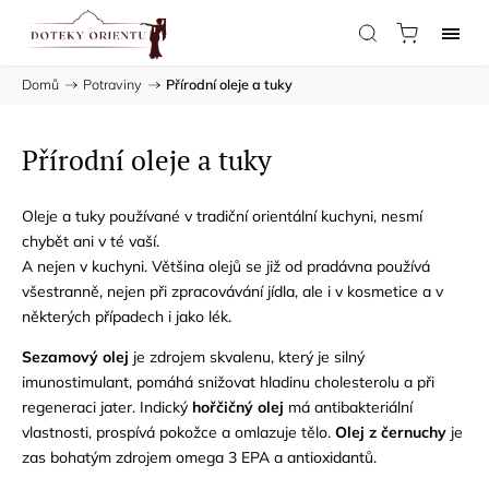
Domů
/
Potraviny
/
Přírodní oleje a tuky
Přírodní oleje a tuky
Oleje a tuky používané v tradiční orientální kuchyni, nesmí
chybět ani v té vaší.
A nejen v kuchyni. Většina olejů se již od pradávna používá
všestranně, nejen při zpracovávání jídla, ale i v kosmetice a v
některých případech i jako lék.
Sezamový olej
je zdrojem skvalenu, který je silný
imunostimulant, pomáhá snižovat hladinu cholesterolu a při
regeneraci jater. Indický
hořčičný olej
má antibakteriální
vlastnosti, prospívá pokožce a omlazuje tělo.
Olej z černuchy
je
zas bohatým zdrojem omega 3 EPA a antioxidantů.