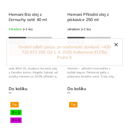
Hemani Bio olej z
Hemani Přírodní olej z
černuchy seté 40 ml
pískavice 250 ml
Skladem
(>1 ks)
skladem
(>1 ks)
–16 %
–26 %
179 Kč
259 Kč
Osobní odběr pouze po telefonické domluvě: +420
/ ks
/ ks
149 Kč
190 Kč
720 973 159. Od 1. 6. 2025: Kolbenova 917/5d,
123,14 Kč bez DPH
169,64 Kč bez DPH
Praha 9.
Hemani Bio Olej z semen černuchy
Síla pískavice pro zdraví i krásu.
seté 40ml Za studena lisovaný olej
Hemani – přírodní rovnováha v
z černého kmínu (Nigella Sativa) od
každé kapce. Prémiová péče z
značky Hemani je 100% přírodní a...
pískavice řeckého sena. Čistý olej,...
Do košíku
Do košíku
Tip
Tip
3 + 1
3 + 1