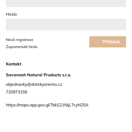
Heslo
Nová registrace
Přihlásit
Zapomenuté heslo
se
Kontakt
Savannah Natural Products s.r.o.
objednavky@dotekyorientu.cz
720973159
https://maps.app.goo.gl/7bkS21NijL7cyN25A