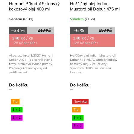
Hemani Přírodní Srílanský
Hořčičný olej Indian
kokosový olej 400 ml
Mustard oil Dabur 475 ml
skladem
(>1 ks)
Skladem
(>1 ks)
–33 %
–6 %
210 Kč
150 Kč
/ ks
/ ks
140 Kč
140 Kč
125 Kč bez DPH
125 Kč bez DPH
Akce, expirace 3/2027 Hemani
Hořčičný olej Indian Mustard oil
Coconut Oil – od certifikované
Dabur 475 ml. Autentický indický
firmy, prémiová kvalita přírody.
hořčičný olej. Víceúčelový.
Prémiový kokosový olej od
Specialita. 100% za studena
certifikované...
lisovaný...
Do košíku
Do košíku
Tip
Novinka
3 + 1
Tip
3 + 1
3 + 1
3 + 1