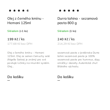
Olej z černého kmínu -
Durra tahina - sezamová
Hemani 125ml
pasta 800 g
Skladem
(>1 ks)
Skladem
(1 ks)
/ ks
/ ks
199 Kč
240 Kč
177,68 Kč bez DPH
214,29 Kč bez DPH
Olej z černého kmínu - Hemani
sezamová pasta z Jordánska Durra
125ml. Olej ze semen černuchy seté
tahini sezamová pasta je 100%
(Nigella Sativa) je známý pro své
sezamová pasta pro hummus, dipy,
posilující účinky na imunitní systém.
omáčky i dezerty. Autentická chuť
Olej...
Blízkého východu.
Do košíku
Do košíku