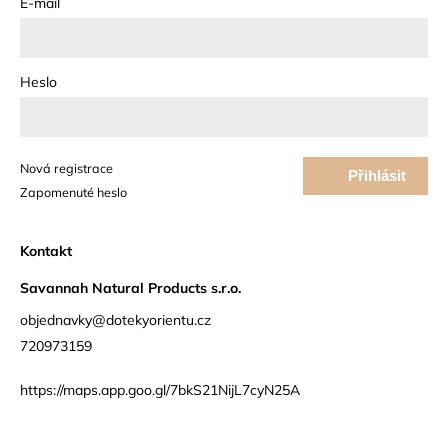
E-mail
Heslo
Nová registrace
Přihlásit
Zapomenuté heslo
se
Kontakt
Savannah Natural Products s.r.o.
objednavky@dotekyorientu.cz
720973159
https://maps.app.goo.gl/7bkS21NijL7cyN25A