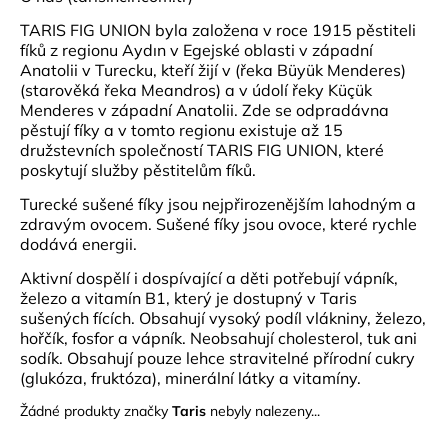
TARIS FIG UNION byla založena v roce 1915 pěstiteli
fíků z regionu Aydın v Egejské oblasti v západní
Anatolii v Turecku, kteří žijí v (řeka Büyük Menderes)
(starověká řeka Meandros) a v údolí řeky Küçük
Menderes v západní Anatolii.
Zde se odpradávna
p
ěstují fíky a v tomto regionu existuje až 15
družstevních společností TARIS FIG UNION, které
poskytují služby pěstitelům fíků.
Turecké sušené fíky jsou nejpřirozenějším lahodným a
zdravým ovocem.
Sušené fíky jsou ovoce, které rychle
dodává energii.
Aktivní dospělí i dospívající a děti potřebují vápník,
železo a vitamín B1, který je dostupný v Taris
sušených fících.
Obsahují vysoký podíl vlákniny, železo,
hořčík, fosfor a vápník.
Neobsahují cholesterol, tuk ani
sodík.
Obsahují pouze lehce stravitelné přírodní cukry
(glukóza, fruktóza), minerální látky a vitamíny.
Žádné produkty značky
Taris
nebyly nalezeny...