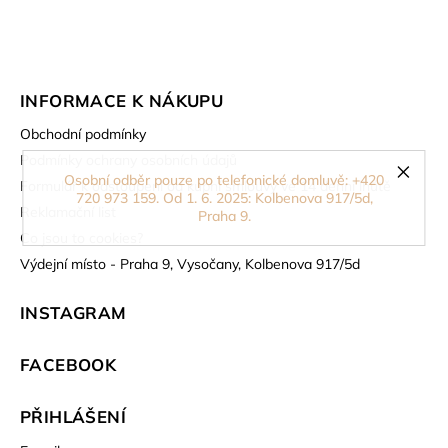
INFORMACE K NÁKUPU
Obchodní podmínky
Podmínky ochrany osobních údajů
Osobní odběr pouze po telefonické domluvě: +420
Formulář k odstoupení od kupní smlouvy ve 14 denní lhůtě
720 973 159. Od 1. 6. 2025: Kolbenova 917/5d,
Reklamační list
Praha 9.
Co jsou to cookies?
Výdejní místo - Praha 9, Vysočany, Kolbenova 917/5d
INSTAGRAM
FACEBOOK
PŘIHLÁŠENÍ