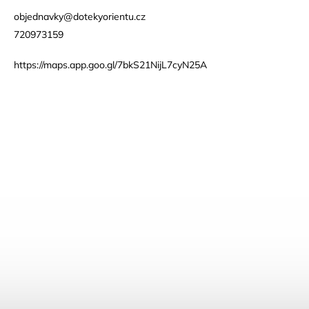
objednavky@dotekyorientu.cz
720973159
https://maps.app.goo.gl/7bkS21NijL7cyN25A