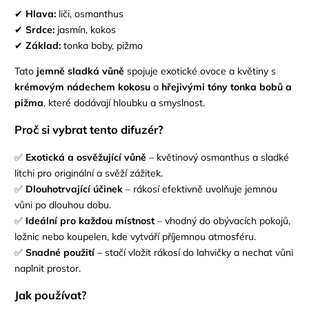
✔
Hlava:
liči, osmanthus
✔
Srdce:
jasmín, kokos
✔
Základ:
tonka boby, pižmo
Tato
jemně sladká vůně
spojuje exotické ovoce a květiny s
krémovým nádechem kokosu
a
hřejivými tóny tonka bobů a
pižma
, které dodávají hloubku a smyslnost.
Proč si vybrat tento difuzér?
✅
Exotická a osvěžující vůně
– květinový osmanthus a sladké
litchi pro originální a svěží zážitek.
✅
Dlouhotrvající účinek
– rákosí efektivně uvolňuje jemnou
vůni po dlouhou dobu.
✅
Ideální pro každou místnost
– vhodný do obývacích pokojů,
ložnic nebo koupelen, kde vytváří příjemnou atmosféru.
✅
Snadné použití
– stačí vložit rákosí do lahvičky a nechat vůni
naplnit prostor.
Jak používat?