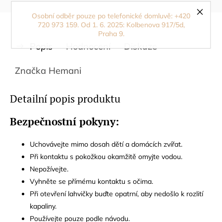
Osobní odběr pouze po telefonické domluvě: +420
720 973 159. Od 1. 6. 2025: Kolbenova 917/5d,
Praha 9.
Popis
Hodnocení
Diskuze
Značka
Hemani
Detailní popis produktu
Bezpečnostní pokyny:
Uchovávejte mimo dosah dětí a domácích zvířat.
Při kontaktu s pokožkou okamžitě omyjte vodou.
Nepožívejte.
Vyhněte se přímému kontaktu s očima.
Při otevření lahvičky buďte opatrní, aby nedošlo k rozlití
kapaliny.
Používejte pouze podle návodu.