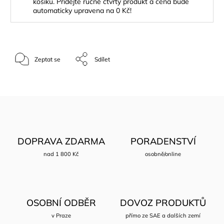
košíku. Přidejte ručně čtvrtý produkt a cena bude
automaticky upravena na 0 Kč!
Zeptat se
Sdílet
DOPRAVA ZDARMA
PORADENSTVÍ
nad 1 800 Kč
osobně/online
OSOBNÍ ODBĚR
DOVOZ PRODUKTŮ
v Praze
přímo ze SAE a dalších zemí