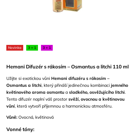
Novinka
3 + 1
3 + 1
Hemani Difuzér s rákosím – Osmantus a litchi 110 ml
Užijte si exotickou vůni
Hemani difuzéru s rákosím –
Osmantus a litchi
, který přináší jedinečnou kombinaci
jemného
květinového aroma osmantu
a
sladkého, osvěžujícího litchi
.
Tento difuzér naplní váš prostor
svěží, ovocnou a květinovou
vůní
, která vytvoří příjemnou a harmonickou atmosféru.
Vůně:
Ovocná, květinová
Vonné tóny: