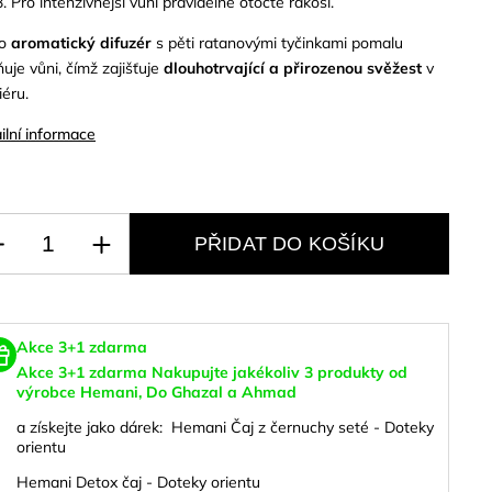
Pro intenzivnější vůni pravidelně otočte rákosí.
to
aromatický difuzér
s pěti ratanovými tyčinkami pomalu
ňuje vůni, čímž zajišťuje
dlouhotrvající a přirozenou svěžest
v
iéru.
ilní informace
PŘIDAT DO KOŠÍKU
Akce 3+1 zdarma
Akce 3+1 zdarma
Nakupujte jakékoliv 3 produkty od
výrobce Hemani, Do Ghazal a Ahmad
a
získejte jako dárek:
Hemani Čaj z černuchy seté - Doteky
orientu
Hemani Detox čaj - Doteky orientu