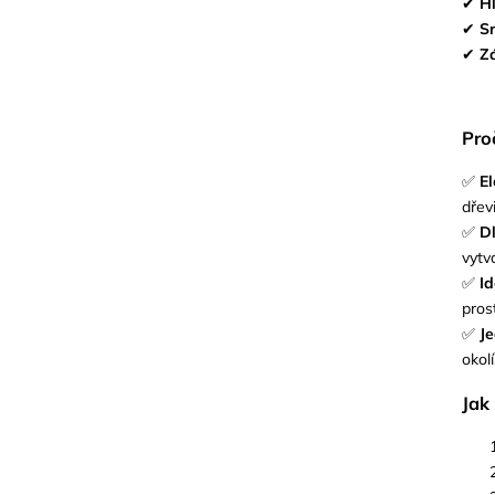
✔
H
✔
Sr
✔
Z
Proč
✅
El
dřev
✅
Dl
vytv
✅
Id
pros
✅
J
okolí
Jak