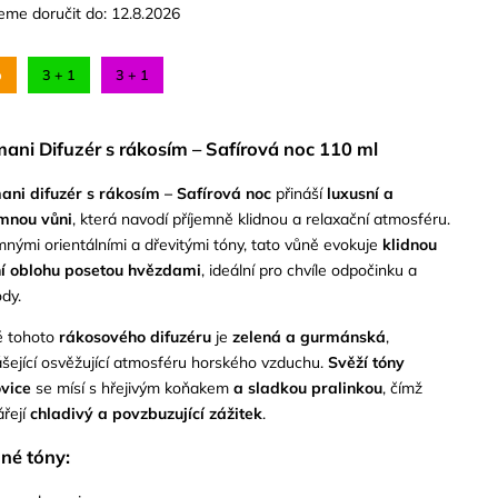
me doručit do:
12.8.2026
p
3 + 1
3 + 1
ani Difuzér s rákosím – Safírová noc 110 ml
ni difuzér s rákosím – Safírová noc
přináší
luxusní a
mnou vůni
, která navodí příjemně klidnou a relaxační atmosféru.
mnými orientálními a dřevitými tóny, tato vůně evokuje
klidnou
í oblohu posetou hvězdami
, ideální pro chvíle odpočinku a
ody.
ě tohoto
rákosového difuzéru
je
zelená a gurmánská
,
ášející osvěžující atmosféru horského vzduchu.
Svěží tóny
vice
se mísí s hřejivým koňakem
a sladkou pralinkou
, čímž
ářejí
chladivý a povzbuzující zážitek
.
né tóny: