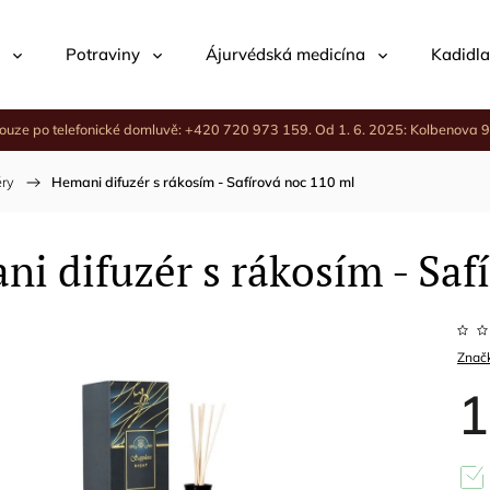
Potraviny
Ájurvédská medicína
Kadidla
ouze po telefonické domluvě: +420 720 973 159. Od 1. 6. 2025: Kolbenova 9
éry
/
Hemani difuzér s rákosím - Safírová noc 110 ml
i difuzér s rákosím - Saf
Znač
1