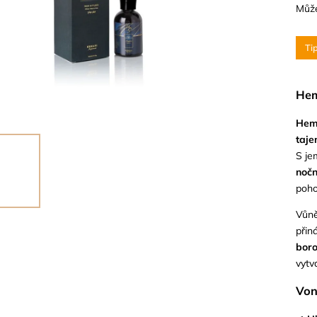
Může
Ti
Hem
Hema
taje
S je
nočn
poh
Vůn
přin
boro
vytv
Von