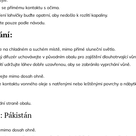
 se přímému kontaktu s očima.
ření lahvičky buďte opatrní, aby nedošlo k rozlití kapaliny.
jte pouze podle návodu.
ání:
te na chladném a suchém místě, mimo přímé sluneční světlo.
 difuzér uchovávejte v původním obalu pro zajištění dlouhotrvající vůn
tí udržujte láhev dobře uzavřenou, aby se zabránilo vyprchání vůně.
te mimo dosah ohně.
ntaktu vonného oleje s natřenými nebo leštěnými povrchy a nábyt
dní straně obalu.
: Pákistán
 mimo dosah ohně.