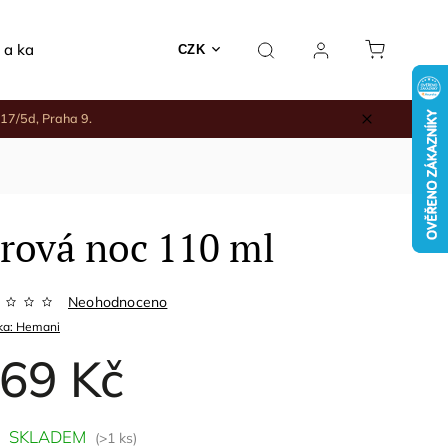
 a kadidelnice
Rodinné nákupy
Keramika a jiné
CZK
17/5d, Praha 9.
írová noc 110 ml
Neohodnoceno
ka:
Hemani
69 Kč
SKLADEM
(>1 ks)