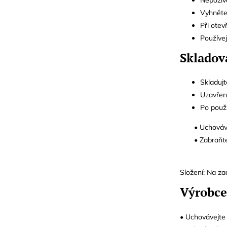
Vyhněte
Při otev
Používe
Skladov
Skladuj
Uzavřený
Po použi
• Uchovávej
• Zabraňte ko
Složení: Na za
Výrobce
• Uchovávejte