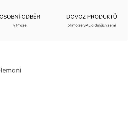
OSOBNÍ ODBĚR
DOVOZ PRODUKTŮ
v Praze
přímo ze SAE a dalších zemí
emani