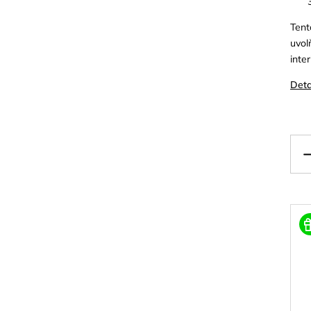
Ten
uvol
inter
Deta