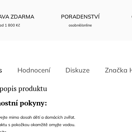
AVA ZDARMA
PORADENSTVÍ
ad 1 800 Kč
osobně/online
s
Hodnocení
Diskuze
Značka
H
 popis produktu
ostní pokyny:
ejte mimo dosah dětí a domácích zvířat.
taktu s pokožkou okamžitě omyjte vodou.
jte.