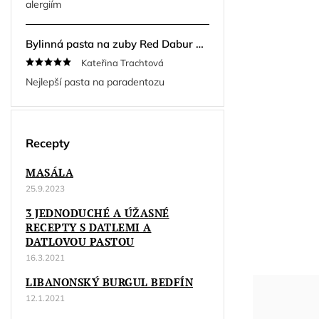
alergiím
Bylinná pasta na zuby Red Dabur Herbal 200 g + kartáček ZDARMA
Kateřina Trachtová
Nejlepší pasta na paradentozu
Recepty
MASÁLA
25.9.2023
3 JEDNODUCHÉ A ÚŽASNÉ
RECEPTY S DATLEMI A
DATLOVOU PASTOU
16.3.2021
LIBANONSKÝ BURGUL BEDFÍN
12.1.2021