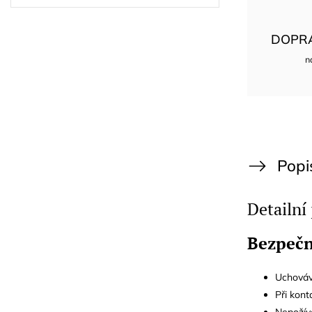
DOPR
n
Popi
Detailní
Bezpečn
Uchováv
Při kon
Nepožíve