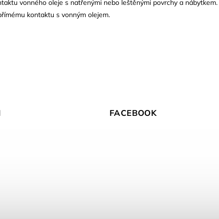
ntaktu vonného oleje s natřenými nebo leštěnými povrchy a nábytkem.
přímému kontaktu s vonným olejem.
M
FACEBOOK