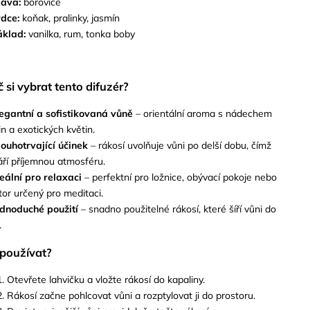
lava:
borovice
dce:
koňak, pralinky, jasmín
áklad:
vanilka, rum, tonka boby
 si vybrat tento difuzér?
egantní a sofistikovaná vůně
– orientální aroma s nádechem
in a exotických květin.
ouhotrvající účinek
– rákosí uvolňuje vůni po delší dobu, čímž
áří příjemnou atmosféru.
eální pro relaxaci
– perfektní pro ložnice, obývací pokoje nebo
tor určený pro meditaci.
ednoduché použití
– snadno použitelné rákosí, které šíří vůni do
.
 používat?
Otevřete lahvičku a vložte rákosí do kapaliny.
Rákosí začne pohlcovat vůni a rozptylovat ji do prostoru.