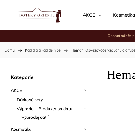
AKCE
Kosmetika
Osobní odběr p
Domů
/
Kadidla a kadidelnice
/
Hemani Osvěžovače vzduchu a difuz
Heman
Kategorie
AKCE
Dárkové sety
Výprodej - Produkty po datu
Výprodej datlí
Kosmetika