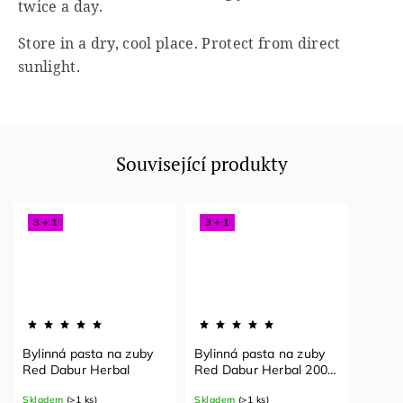
twice a day.
Store in a dry, cool place. Protect from direct
sunlight.
Související produkty
3 + 1
3 + 1
Bylinná pasta na zuby
Bylinná pasta na zuby
Red Dabur Herbal
Red Dabur Herbal 200 g
+ kartáček ZDARMA
Skladem
(>1 ks)
Skladem
(>1 ks)