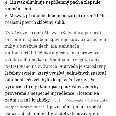
4. Miswak eliminuje nepříjemný pach a zlepšuje
vnímání chuti.
5. Miswak při dlouhodobém použití přirozeně bělí a
rozjasní povrch skloviny zubů.
Výtažek ze stromu Miswak (Salvadora persica)
přírodním způsobem zpevňuje zuby a dásně, bělí
zuby a osvěžuje dech. Má stahující a
antibakteriální účinky a působí jako prevence
vzniku zubního kazu.
Vhodná pro vegetariány.
Netestováno na zvířatech.
Ajurvéda je starodávný
léčebný systém
, který využívá jedinečných znalostí
působení léčivých bylin k upevnění zdraví.
Ve
výrobcích firmy Dabur
jsou používány vědecky
prověřené a bezpečné ingredience.
Složení: Na
zadní straně krabičky.
Použití:
Používejte k čištění zubů
Upozornění: jen pro vnější
alespoň dvakrát denně.
použití, držte mimo dosah dětí. Uchovávejte v