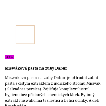
3 + 1
Miswáková pasta na zuby Dabur
Miswáková pasta na zuby Dabur je p
řírodní zubní
pasta s čistým extraktem z indického stromu Miswak
( Salvadora persica). Zajišťuje komplexní ústní
hygienu bez přidaných chemických látek. Bylinný
extrakt miswaku má též leštící a bělící účinky. A děti
ji mají rády.