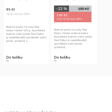
–22 %
180 Kč
95 Kč
78,51 Kč bez DPH
140 Kč
115,70 Kč bez DPH
Bylinná pasta na zuby Red
Bylinná pasta na zuby Red
Dabur Herbal 100 g. Ajurvédská
Dabur Herbal rodinné balení
bylinná zubní pasta Red Dabur
Ajurvédská bylinná zubní pasta
je nejoblíbenější ajurvédská zubní
Red Dabur je nejoblíbenější
pasta vyrobená z...
ajurvédská zubní pasta
vyrobená...
Do košíku
Do košíku