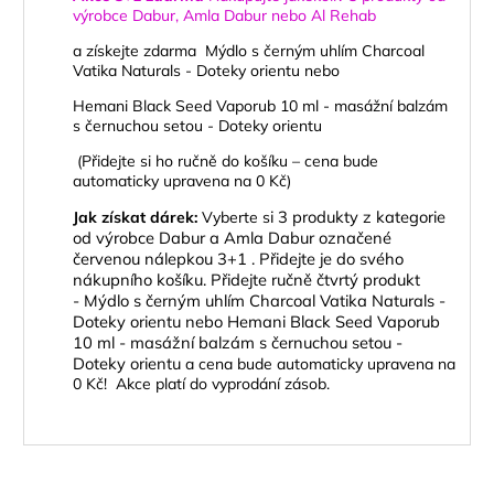
výrobce
Dabur, Amla Dabur nebo Al Rehab
a získejte zdarma
Mýdlo s černým uhlím Charcoal
Vatika Naturals - Doteky orientu
nebo
Hemani Black Seed Vaporub 10 ml - masážní balzám
s černuchou setou - Doteky orientu
(Přidejte si ho ručně do košíku – cena bude
automaticky upravena na 0 Kč)
i 3 produkty z kategorie
Jak získat dárek:
Vyberte s
od výrobce Dabur a Amla Dabur označené
červenou nálepkou 3+1 .
Přidejte je do svého
nákupního košíku.
Přidejte ručně čtvrtý produkt
-
Mýdlo s černým uhlím Charcoal Vatika Naturals -
Doteky orientu
nebo
Hemani Black Seed Vaporub
10 ml - masážní balzám s černuchou setou -
Doteky orientu
a cena bude automaticky upravena na
0 Kč! Akce platí do vyprodání zásob.