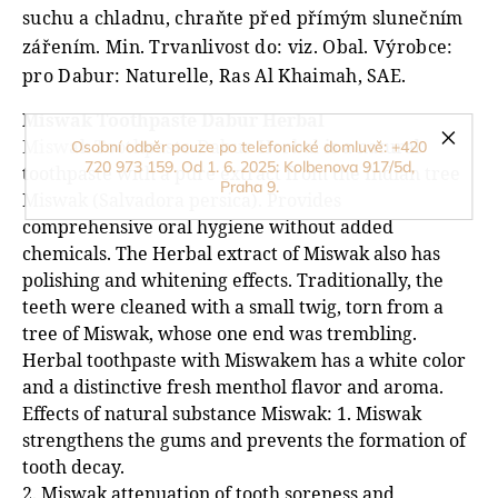
suchu a chladnu, chraňte před přímým slunečním
zářením. Min. Trvanlivost do: viz. Obal. Výrobce:
pro Dabur: Naturelle, Ras Al Khaimah, SAE.
Miswak Toothpaste Dabur Herbal
Miswak Toothpaste Dabur Herbal
is a natural
Osobní odběr pouze po telefonické domluvě: +420
720 973 159. Od 1. 6. 2025: Kolbenova 917/5d,
toothpaste with a pure extract from the Indian tree
Praha 9.
Miswak (Salvadora persica). Provides
comprehensive oral hygiene without added
chemicals. The Herbal extract of Miswak also has
polishing and whitening effects. Traditionally, the
teeth were cleaned with a small twig, torn from a
tree of Miswak, whose one end was trembling.
Herbal toothpaste with Miswakem has a white color
and a distinctive fresh menthol flavor and aroma.
Effects of natural substance Miswak: 1. Miswak
strengthens the gums and prevents the formation of
tooth decay.
2. Miswak attenuation of tooth soreness and