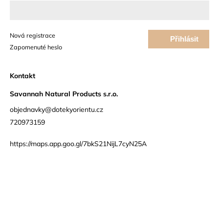
Nová registrace
Přihlásit
Zapomenuté heslo
se
Kontakt
Savannah Natural Products s.r.o.
objednavky@dotekyorientu.cz
720973159
https://maps.app.goo.gl/7bkS21NijL7cyN25A