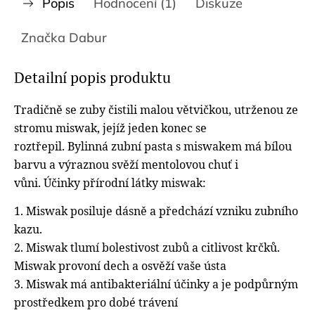
Popis
Hodnocení (1)
Diskuze
Značka
Dabur
Detailní popis produktu
Tradičně se zuby čistili malou větvičkou, utrženou ze
stromu miswak, jejíž jeden konec se
roztřepil.
Bylinná zubní pasta s miswakem má bílou
barvu a výraznou svěží mentolovou chuť i
vůni.
Účinky přírodní látky miswak:
1. Miswak posiluje dásně a předchází vzniku zubního
kazu.
2. Miswak tlumí bolestivost zubů a citlivost krčků.
Miswak provoní dech a osvěží vaše ústa
3. Miswak má antibakteriální účinky a je podpůrným
prostředkem pro dobé trávení