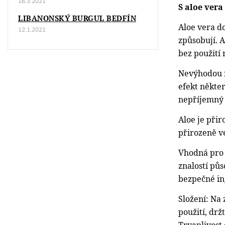
16.3.2021
S aloe vera
LIBANONSKÝ BURGUL BEDFÍN
Aloe vera do
12.1.2021
způsobují. A
bez použití
Nevýhodou n
efekt někte
nepříjemný 
Aloe je přir
přirozeně v
Vhodná pro 
znalostí pů
bezpečné in
Složení: Na 
použití, dr
Trvanlivost 