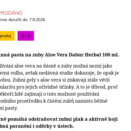
PRODÁNO
me doručit do:
7.9.2026
prodej
3 + 1
inná pasta na zuby Aloe Vera Dabur Herbal 100 ml.
žívání aloe vera na dásně a zuby možná nezní jako
ávná volba, avšak nedávná studie dokazuje, že opak je
dou. Zubní gely s aloe vera si získávají stále větší
laritu pro jejich očividné účinky. A to je důvod, proč
někteří lidé zajímají o tuto možnost používání
rodního prostředku k čistění zubů namísto běžné
ní pasty.
rně pomáhá odstraňovat zubní plak a aktivně hojí
bná poranění i oděrky v ústech.