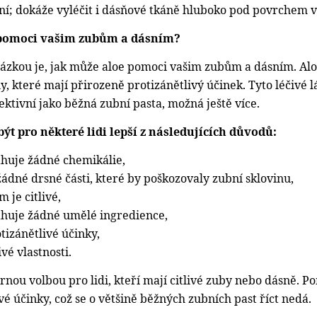
ní; dokáže vyléčit i dásňové tkáně hluboko pod povrchem v 
pomoci vašim zubům a dásním?
tázkou je, jak může aloe pomoci vašim zubům a dásním. Al
, které mají přirozeně protizánětlivý účinek. Tyto léčivé l
fektivní jako běžná zubní pasta, možná ještě více.
ýt pro některé lidi lepší z následujících důvodů:
huje žádné chemikálie,
ádné drsné části, které by poškozovaly zubní sklovinu,
 je citlivé,
huje žádné umělé ingredience,
tizánětlivé účinky,
vé vlastnosti.
rnou volbou pro lidi, kteří mají citlivé zuby nebo dásně. P
vé účinky, což se o většině běžných zubních past říct nedá.