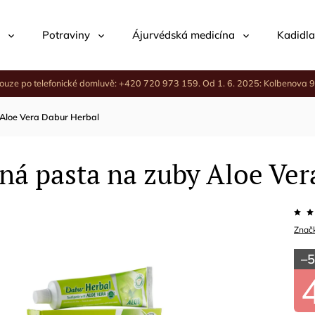
Potraviny
Ájurvédská medicína
Kadidla
ouze po telefonické domluvě: +420 720 973 159. Od 1. 6. 2025: Kolbenova 9
 Aloe Vera Dabur Herbal
ná pasta na zuby Aloe Ver
Znač
–