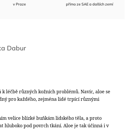
v Praze
přímo ze SAE a dalších zemí
ka
Dabur
ívá k léčbě různých kožních problémů. Navíc, aloe se
hodný pro každého, zejména lidé trpící různými
ím velice blízké buňkám lidského těla, a proto
t hluboko pod povrch tkání. Aloe je tak účinná i v