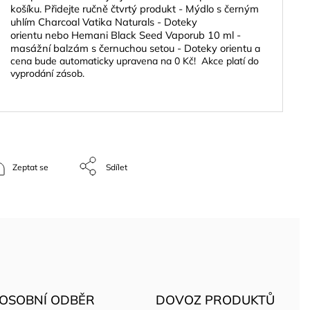
košíku.
Přidejte ručně čtvrtý produkt -
Mýdlo s černým
uhlím Charcoal Vatika Naturals - Doteky
orientu
nebo
Hemani Black Seed Vaporub 10 ml -
masážní balzám s černuchou setou - Doteky orientu
a
cena bude automaticky upravena na 0 Kč! Akce platí do
vyprodání zásob.
Zeptat se
Sdílet
OSOBNÍ ODBĚR
DOVOZ PRODUKTŮ