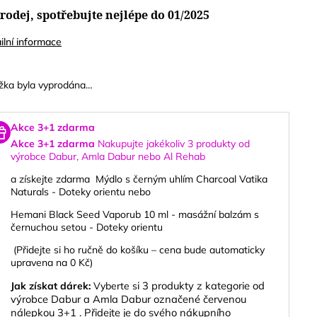
rodej, spotřebujte nejlépe do 01/2025
ilní informace
žka byla vyprodána…
Akce 3+1 zdarma
Akce 3+1 zdarma
Nakupujte jakékoliv 3 produkty od
výrobce
Dabur, Amla Dabur nebo Al Rehab
a získejte zdarma
Mýdlo s černým uhlím Charcoal Vatika
Naturals - Doteky orientu
nebo
Hemani Black Seed Vaporub 10 ml - masážní balzám s
černuchou setou - Doteky orientu
(Přidejte si ho ručně do košíku – cena bude automaticky
upravena na 0 Kč)
i 3 produkty z kategorie od
Jak získat dárek:
Vyberte s
výrobce Dabur a Amla Dabur označené červenou
nálepkou 3+1 .
Přidejte je do svého nákupního