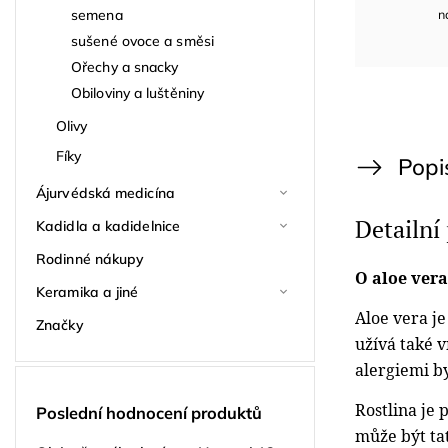
semena
n
sušené ovoce a směsi
Ořechy a snacky
Obiloviny a luštěniny
Olivy
Fíky
Popi
Ájurvédská medicína
Detailní
Kadidla a kadidelnice
Rodinné nákupy
O aloe vera
Keramika a jiné
Aloe vera je
Značky
užívá také v
alergiemi by
Rostlina je 
Poslední hodnocení produktů
může být tat