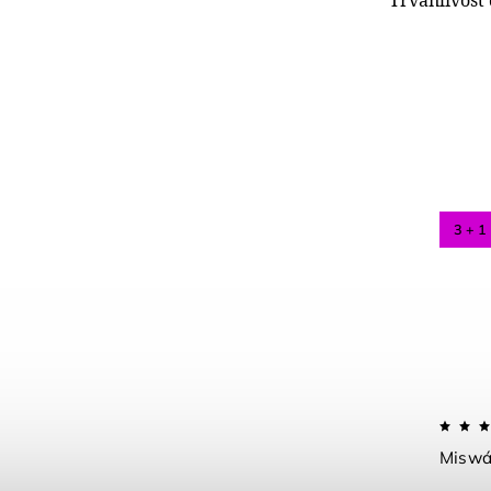
3 + 1
Miswá