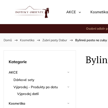
AKCE
Kosmetika
Osobní odběr p
Domů
/
Kosmetika
/
Zubní pasty Dabur
/
Bylinná pasta na zuby
Bylin
Kategorie
AKCE
Dárkové sety
Výprodej - Produkty po datu
Výprodej datlí
Kosmetika