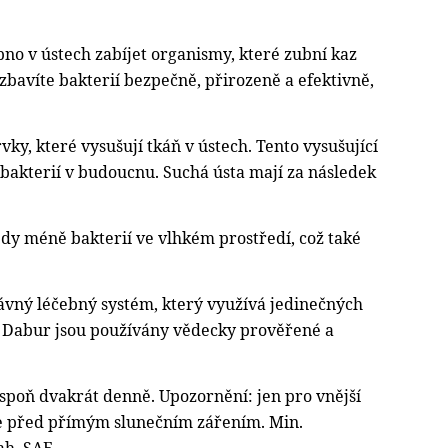
pno v ústech zabíjet organismy, které zubní kaz
 zbavíte bakterií bezpečně, přirozeně a efektivně,
, které vysušují tkáň v ústech. Tento vysušující
bakterií v budoucnu. Suchá ústa mají za následek
edy méně bakterií ve vlhkém prostředí, což také
ávný léčebný systém, který využívá jedinečných
my Dabur jsou používány vědecky prověřené a
lespoň dvakrát denně. Upozornění: jen pro vnější
ňte před přímým slunečním zářením. Min.
ah, SAE.