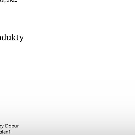
odukty
by Dabur
alení