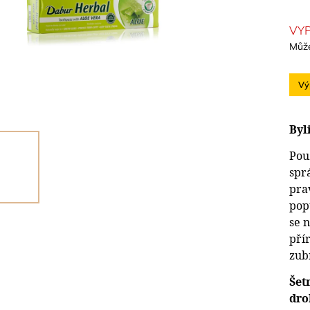
VY
Může
Vý
Byl
Pou
spr
prav
popu
se 
pří
zub
Šet
dro