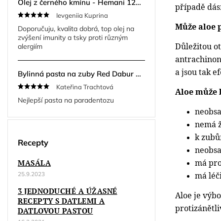
Olej z černého kmínu - Hemani 125ml
případě dás
Ievgeniia Kuprina
Může aloe 
Doporučuju, kvalita dobrá, top olej na
zvýšení imunity a tsky proti různým
Důležitou o
alergiím
antrachinony
a jsou tak e
Bylinná pasta na zuby Red Dabur Herbal 200 g + kartáček ZDARMA
Kateřina Trachtová
Aloe může b
Nejlepší pasta na paradentozu
neobsa
nemá ž
k zubům
Recepty
neobsa
má pro
MASÁLA
má léči
25.9.2023
3 JEDNODUCHÉ A ÚŽASNÉ
Aloe je výbo
RECEPTY S DATLEMI A
protizánětli
DATLOVOU PASTOU