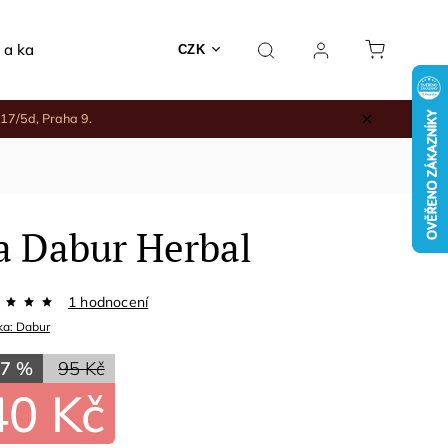
 a kadidelnice
Rodinné nákupy
Keramika a jiné
CZK
17/5d, Praha 9.
a Dabur Herbal
1 hodnocení
ka:
Dabur
57 %
95 Kč
40 Kč