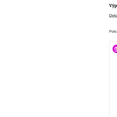
Výp
Deta
Polo