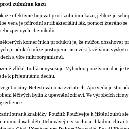
 proti zubnímu kazu
káže efektivně bojovat proti zubnímu kazu, jelikož je scho
loe vera je přírodní antibakteriální lék, pomocí kterého se
 nebezpečných chemikálií.
ěkterých komerčních produktů je, že můžou obsahovat prvky
rých produktů může postupem času vést k většímu výskytu 
dech a více mikroorganismů.
ozeně vlhké, tudíž nevysušuje. Výhodou používání aloe je t
ede k příjemnému dechu.
vegetariány.
Netestováno na zvířatech.
Ajurvéda je starod
sobení léčivých bylin k upevnění zdraví. Ve výrobcích fir
gredience.
zadní straně krabičky. Použití: Používejte k čištění zubů a
žte mimo dosah dětí. Uchovávejte v suchu a chladnu, chra
do: viz. Obal. Výrobce: pro Dabur: Naturelle, Ras Al Khaim