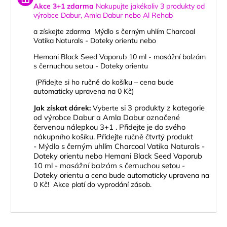
Akce 3+1 zdarma
Nakupujte jakékoliv 3 produkty od
výrobce
Dabur, Amla Dabur nebo Al Rehab
a získejte zdarma
Mýdlo s černým uhlím Charcoal
Vatika Naturals - Doteky orientu
nebo
Hemani Black Seed Vaporub 10 ml - masážní balzám
s černuchou setou - Doteky orientu
(Přidejte si ho ručně do košíku – cena bude
automaticky upravena na 0 Kč)
i 3 produkty z kategorie
Jak získat dárek:
Vyberte s
od výrobce Dabur a Amla Dabur označené
červenou nálepkou 3+1 .
Přidejte je do svého
nákupního košíku.
Přidejte ručně čtvrtý produkt
-
Mýdlo s černým uhlím Charcoal Vatika Naturals -
Doteky orientu
nebo
Hemani Black Seed Vaporub
10 ml - masážní balzám s černuchou setou -
Doteky orientu
a cena bude automaticky upravena na
0 Kč! Akce platí do vyprodání zásob.