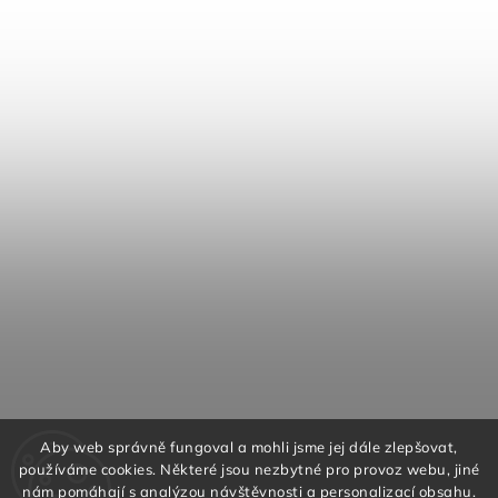
Aby web správně fungoval a mohli jsme jej dále zlepšovat,
používáme cookies. Některé jsou nezbytné pro provoz webu, jiné
nám pomáhají s analýzou návštěvnosti a personalizací obsahu.