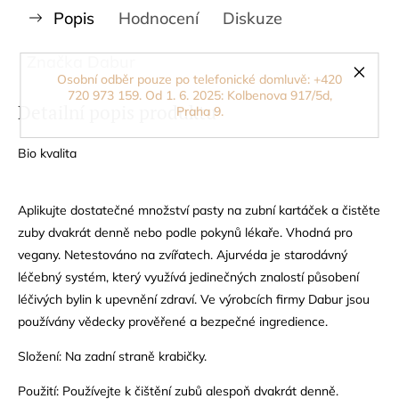
Popis
Hodnocení
Diskuze
Značka
Dabur
Osobní odběr pouze po telefonické domluvě: +420
720 973 159. Od 1. 6. 2025: Kolbenova 917/5d,
Detailní popis produktu
Praha 9.
Bio kvalita
Aplikujte dostatečné množství pasty na zubní kartáček a čistěte
zuby dvakrát denně nebo podle pokynů lékaře.
Vhodná pro
vegany.
Netestováno na zvířatech.
Ajurvéda je starodávný
léčebný systém, který využívá jedinečných znalostí působení
léčivých bylin k upevnění zdraví. Ve výrobcích firmy Dabur jsou
používány vědecky prověřené a bezpečné ingredience.
Složení: Na zadní straně krabičky.
Použití: Používejte k čištění zubů alespoň dvakrát denně.