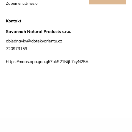
Zapomenuté heslo
se
Kontakt
Savannah Natural Products s.r.o.
objednavky@dotekyorientu.cz
720973159
https://maps.app.goo.gl/7bkS21NijL7cyN25A