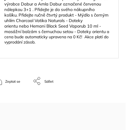
výrobce Dabur a Amla Dabur označené červenou
nálepkou 3+1 .
Přidejte je do svého nákupního
košíku.
Přidejte ručně čtvrtý produkt -
Mýdlo s černým
uhlím Charcoal Vatika Naturals - Doteky
orientu
nebo
Hemani Black Seed Vaporub 10 ml -
masážní balzám s černuchou setou - Doteky orientu
a
cena bude automaticky upravena na 0 Kč! Akce platí do
vyprodání zásob.
Zeptat se
Sdílet