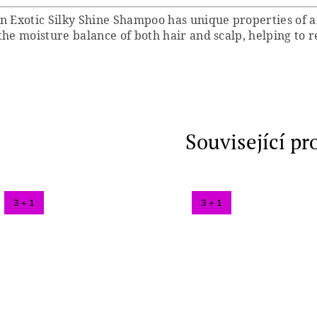
n Exotic Silky Shine Shampoo has unique properties of a
the moisture balance of both hair and scalp, helping to re
Související pr
3 + 1
3 + 1