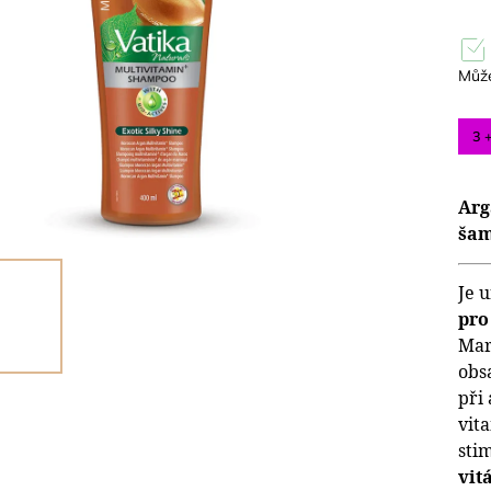
Může
3 
Arg
šam
Je 
pro
Mar
obs
při 
vit
sti
vit