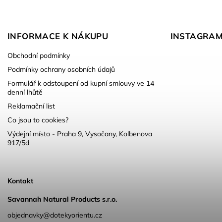
INFORMACE K NÁKUPU
INSTAGRA
Obchodní podmínky
Podmínky ochrany osobních údajů
Formulář k odstoupení od kupní smlouvy ve 14
denní lhůtě
Reklamační list
Co jsou to cookies?
Výdejní místo - Praha 9, Vysočany, Kolbenova
917/5d
Kontakt
Savannah Natural Products s.r.o.
objednavky@dotekyorientu.cz