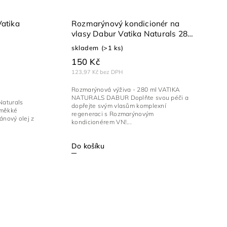
Vatika
Rozmarýnový kondicionér na
vlasy Dabur Vatika Naturals 280
ml
skladem
(>1 ks)
150 Kč
123,97 Kč bez DPH
Rozmarýnová výživa - 280 ml VATIKA
NATURALS DABUR Doplňte svou péči a
Naturals
dopřejte svým vlasům komplexní
regeneraci s Rozmarýnovým
gánový olej z
kondicionérem VN!...
Do košíku