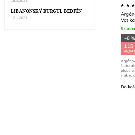
16.3.2021
LIBANONSKÝ BURGUL BEDFÍN
Argánová vlasová maska Dabur
Argáno
12.1.2021
Vatika Naturals 500 g.
Vatika
Skladem
(>1 ks)
Sklad
–20 %
–8 
250 Kč
200 Kč
115
165,29 Kč bez DPH
95,04 
Argánová vlasová maska Dabur Vatika
Argánov
Naturals 500 g Maroko je země slavného
Naturals 200 ml. 
argnového oleje, o kterém je známo, že je
plodů p
bohatý na vitamín E a...
vlákna a
Do košíku
Do koš