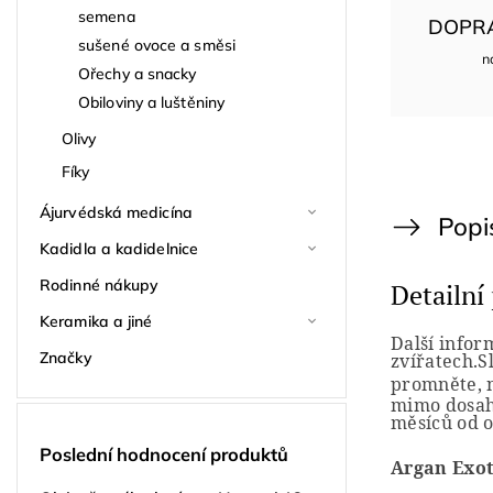
semena
DOPR
sušené ovoce a směsi
n
Ořechy a snacky
Obiloviny a luštěniny
Olivy
Fíky
Ájurvédská medicína
Popi
Kadidla a kadidelnice
Rodinné nákupy
Detailní
Keramika a jiné
Další infor
Značky
zvířatech.
S
promněte, n
mimo dosah 
měsíců od o
Poslední hodnocení produktů
Argan Exot