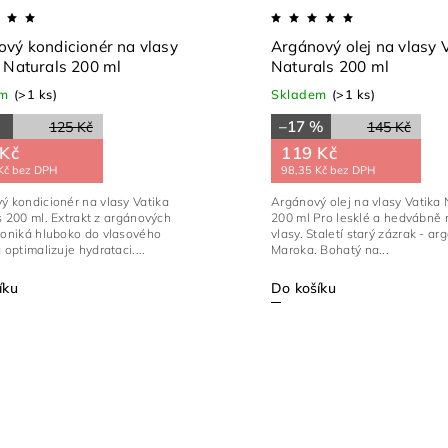
vý kondicionér na vlasy
Argánový olej na vlasy 
 Naturals 200 ml
Naturals 200 ml
em
(>1 ks)
Skladem
(>1 ks)
%
–17 %
125 Kč
145 Kč
 Kč
119 Kč
Kč bez DPH
98,35 Kč bez DPH
ý kondicionér na vlasy Vatika
Argánový olej na vlasy Vatika 
Extrakt z argánových
200 ml Pro lesklé a hedvábně měkké
roniká hluboko do vlasového
vlasy. Staletí starý zázrak - ar
 optimalizuje hydrataci....
Maroka. Bohatý na...
íku
Do košíku