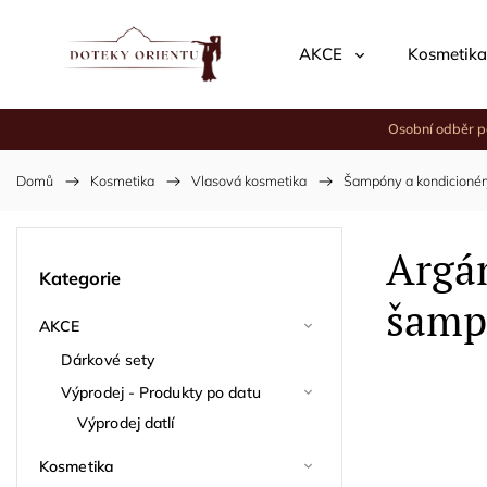
AKCE
Kosmetika
Osobní odběr p
Domů
/
Kosmetika
/
Vlasová kosmetika
/
Šampóny a kondicionér
Argá
Kategorie
šamp
AKCE
Dárkové sety
Výprodej - Produkty po datu
Výprodej datlí
Kosmetika