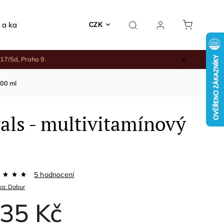
 a kadidelnice
Rodinné nákupy
Keramika a jiné
CZK
17/5d, Praha 9.
400 ml
ls - multivitamínový
5 hodnocení
ka:
Dabur
35 Kč