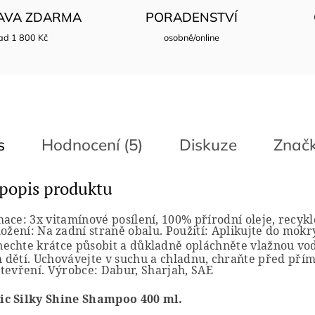
AVA ZDARMA
PORADENSTVÍ
ad 1 800 Kč
osobně/online
s
Hodnocení (5)
Diskuze
Znač
 popis produktu
mace:
3x vitamínové posílení, 100% přírodní oleje, recyk
lože
ní: Na zadní straně obalu.
Použití: Aplikujte do mok
echte krátce působit a důkladně opláchněte vlažnou vo
dětí. Uchovávejte v suchu a chladnu, chraňte před pří
tevření. Výrobce: Dabur, Sharjah, SAE
ic Silky Shine Shampo
o
400 ml
.