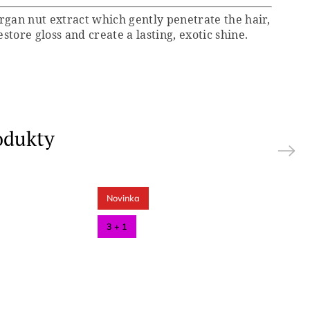
rgan nut extract which gently penetrate the hair,
store gloss and create a lasting, exotic shine.
odukty
Next
Novinka
3 + 1