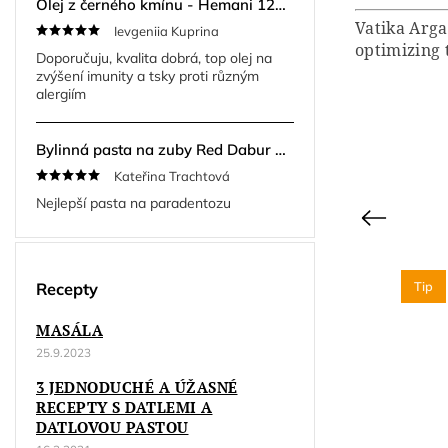
Olej z černého kmínu - Hemani 125ml
Vatika Arga
Ievgeniia Kuprina
optimizing 
Doporučuju, kvalita dobrá, top olej na
zvýšení imunity a tsky proti různým
alergiím
Bylinná pasta na zuby Red Dabur Herbal 200 g + kartáček ZDARMA
Kateřina Trachtová
Nejlepší pasta na paradentozu
Previous
Akce
Tip
Recepty
3 + 1
MASÁLA
25.9.2023
3 JEDNODUCHÉ A ÚŽASNÉ
RECEPTY S DATLEMI A
DATLOVOU PASTOU