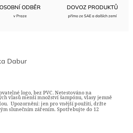
OSOBNÍ ODBĚR
DOVOZ PRODUKTŮ
v Praze
přímo ze SAE a dalších zemí
ka
Dabur
lovatelné logo, bez PVC. Netestováno na
rých vlasů menší množství šampónu, vlasy jemně
dou.
Upozornění: jen pro vnější použití, držte
mým slunečním zářením. Spotřebujte do 12