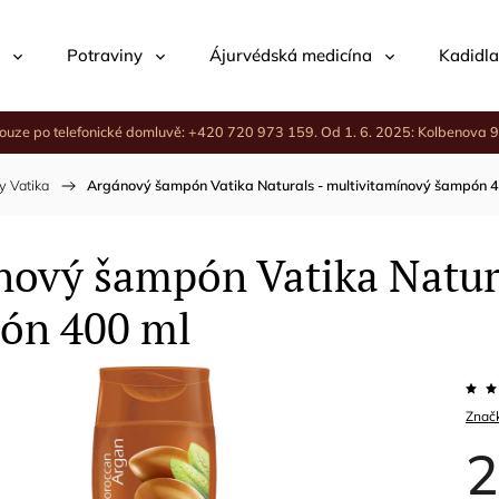
Potraviny
Ájurvédská medicína
Kadidla
ouze po telefonické domluvě: +420 720 973 159. Od 1. 6. 2025: Kolbenova 9
y Vatika
/
Argánový šampón Vatika Naturals - multivitamínový šampón 
nový šampón Vatika Natura
ón 400 ml
Znač
2