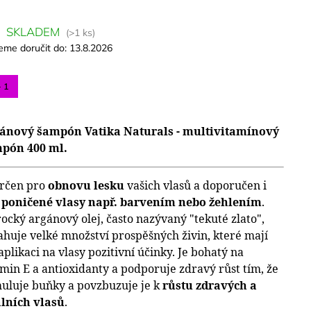
SKLADEM
(>1 ks)
me doručit do:
13.8.2026
+ 1
ánový šampón Vatika Naturals - multivitamínový
pón 400 ml.
určen pro
obnovu lesku
vašich vlasů a doporučen i
 poničené vlasy např. barvením nebo žehlením
.
ocký argánový olej, často nazývaný "tekuté zlato",
ahuje velké množství prospěšných živin, které mají
aplikaci na vlasy pozitivní účinky. Je bohatý na
amin E a antioxidanty a podporuje zdravý růst tím, že
muluje buňky a povzbuzuje je k
růstu zdravých a
álních vlasů
.