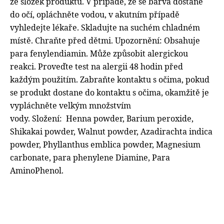
ze složek produktu. V případě, že se barva dostane
do očí, opláchněte vodou, v akutním případě
vyhledejte lékaře. Skladujte na suchém chladném
místě. Chraňte před dětmi.
Upozornění: Obsahuje
para fenylendiamin. Může způsobit alergickou
reakci. Proveďte test na alergii 48 hodin před
každým použitím. Zabraňte kontaktu s očima, pokud
se produkt dostane do kontaktu s očima, okamžitě je
vypláchněte velkým množstvím
vody.
Složení: Henna powder, Barium peroxide,
Shikakai powder, Walnut powder, Azadirachta indica
powder, Phyllanthus emblica powder, Magnesium
carbonate, para phenylene Diamine, Para
AminoPhenol.