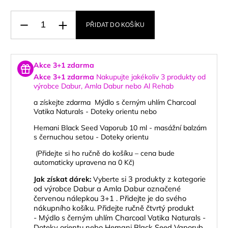
PŘIDAT DO KOŠÍKU
Akce 3+1 zdarma
Akce 3+1 zdarma
Nakupujte jakékoliv 3 produkty od
výrobce
Dabur, Amla Dabur nebo Al Rehab
a získejte zdarma
Mýdlo s černým uhlím Charcoal
Vatika Naturals - Doteky orientu
nebo
Hemani Black Seed Vaporub 10 ml - masážní balzám
s černuchou setou - Doteky orientu
(Přidejte si ho ručně do košíku – cena bude
automaticky upravena na 0 Kč)
i 3 produkty z kategorie
Jak získat dárek:
Vyberte s
od výrobce Dabur a Amla Dabur označené
červenou nálepkou 3+1 .
Přidejte je do svého
nákupního košíku.
Přidejte ručně čtvrtý produkt
-
Mýdlo s černým uhlím Charcoal Vatika Naturals -
Doteky orientu
nebo
Hemani Black Seed Vaporub