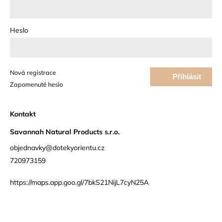
Heslo
Nová registrace
Přihlásit
Zapomenuté heslo
se
Kontakt
Savannah Natural Products s.r.o.
objednavky@dotekyorientu.cz
720973159
https://maps.app.goo.gl/7bkS21NijL7cyN25A