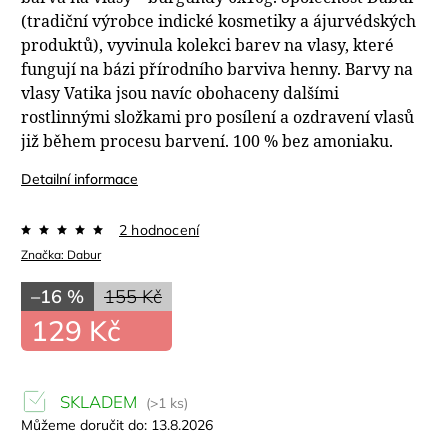
(tradiční výrobce indické kosmetiky a ájurvédských
produktů), vyvinula kolekci barev na vlasy, které
fungují na bázi přírodního barviva henny. Barvy na
vlasy Vatika jsou navíc obohaceny dalšími
rostlinnými složkami pro posílení a ozdravení vlasů
již během procesu barvení. 100 % bez amoniaku.
Detailní informace
2 hodnocení
Značka:
Dabur
–16 %
155 Kč
129 Kč
SKLADEM
(>1 ks)
Můžeme doručit do:
13.8.2026