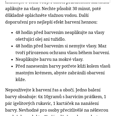
smíchejte s 40ml vody. Pomocí přibaleného kartáčku
aplikujte na vlasy. Nechte působit 30 minut, poté
důkladně opláchněte vlažnou vodou.
Další
doporučení pro nejlepší efekt barvení hennou:
48 hodin před barvením neaplikujte na vlasy
ošetřující olej ani tužidlo.
48 hodin před barvením si nemyjte vlasy. Maz
tvoří přirozenou ochranu vlasu během barvení.
Neaplikujte barvu na mokré vlasy.
Před nanesením barvy potřete kůži kolem vlasů
mastným krémem, abyste zabránili obarvení
kůže.
Nepoužívejte k barvení řas a obočí. Jedno balení
barvy obsahuje: 6x 10gramů s barvicím práškem, 1
pár igelitových rukavic, 1 kartáček na nanášení
barvy. Nevhodné pro osoby přecitlivělé na některou