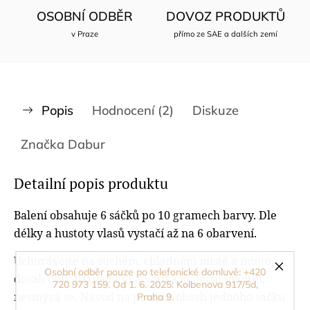
OSOBNÍ ODBĚR
DOVOZ PRODUKTŮ
v Praze
přímo ze SAE a dalších zemí
Popis
Hodnocení (2)
Diskuze
Značka
Dabur
Detailní popis produktu
Balení obsahuje 6 sáčků po 10 gramech barvy. Dle
délky a hustoty vlasů vystačí až na 6 obarvení.
Uchovávejte na suchém, chladném místě a mimo
Osobní odběr pouze po telefonické domluvě: +420
dosah dětí.
Barva henna Vatika je permanentní,
720 973 159. Od 1. 6. 2025: Kolbenova 917/5d,
nesmývá se.
Návod na použití: obsah jednoho sáčku
Praha 9.