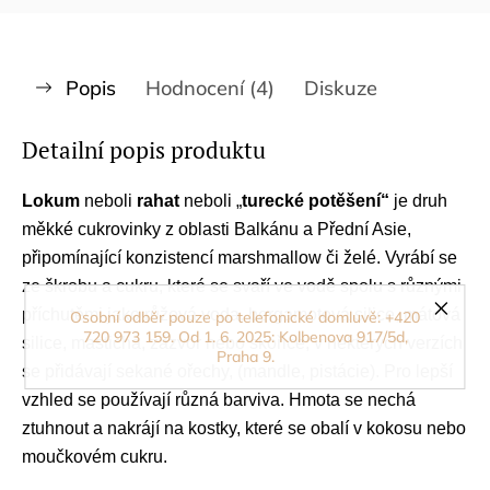
Popis
Hodnocení (4)
Diskuze
Detailní popis produktu
Lokum
neboli
rahat
neboli „
turecké potěšení“
je druh
měkké cukrovinky z oblasti Balkánu
a Přední Asie
,
připomínající konzistencí marshmallow
či želé
. Vyrábí se
ze škrobu
a cukru
, které se svaří ve vodě spolu s různými
příchutěmi jako růžová voda
, bergamotová silice
, mátová
Osobní odběr pouze po telefonické domluvě: +420
720 973 159. Od 1. 6. 2025: Kolbenova 917/5d,
silice
, masticha
, zázvor
nebo skořice
; v některých verzích
Praha 9.
se přidávají sekané ořechy
, (mandle
, pistácie
). Pro lepší
vzhled se používají různá barviva
. Hmota se nechá
ztuhnout a nakrájí na kostky, které se obalí v kokosu
nebo
moučkovém cukru
.