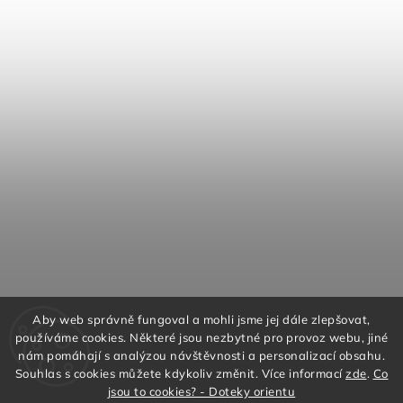
Aby web správně fungoval a mohli jsme jej dále zlepšovat,
používáme cookies. Některé jsou nezbytné pro provoz webu, jiné
nám pomáhají s analýzou návštěvnosti a personalizací obsahu.
Souhlas s cookies můžete kdykoliv změnit. Více informací
zde
.
Co
jsou to cookies? - Doteky orientu