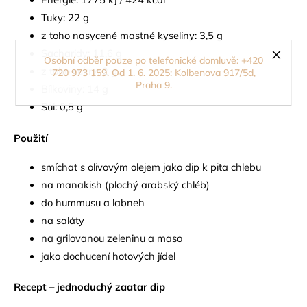
Tuky: 22 g
z toho nasycené mastné kyseliny: 3,5 g
Sacharidy: 11,6 g
Osobní odběr pouze po telefonické domluvě: +420
z toho cukry: 2 g
720 973 159. Od 1. 6. 2025: Kolbenova 917/5d,
Praha 9.
Bílkoviny: 14 g
Sůl: 0,5 g
Použití
smíchat s olivovým olejem jako dip k pita chlebu
na manakish (plochý arabský chléb)
do hummusu a labneh
na saláty
na grilovanou zeleninu a maso
jako dochucení hotových jídel
Recept – jednoduchý zaatar dip