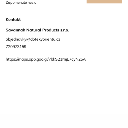
Zapomenuté heslo
se
Kontakt
Savannah Natural Products s.r.o.
objednavky@dotekyorientu.cz
720973159
https://maps.app.goo.gl/7bkS21NijL7cyN25A