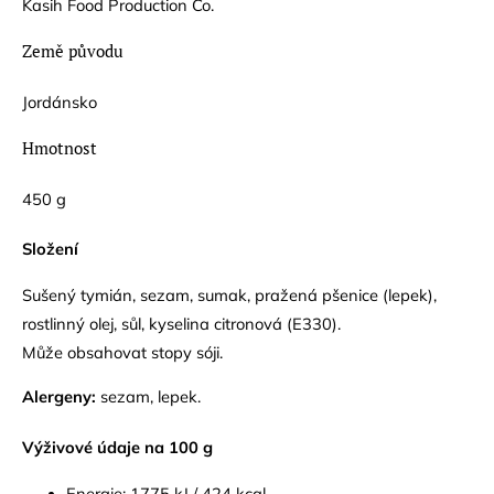
Kasih Food Production Co.
Země původu
Jordánsko
Hmotnost
450 g
Složení
Sušený tymián, sezam, sumak, pražená pšenice (lepek),
rostlinný olej, sůl, kyselina citronová (E330).
Může obsahovat stopy sóji.
Alergeny:
sezam, lepek.
Výživové údaje na 100 g
Energie: 1775 kJ / 424 kcal