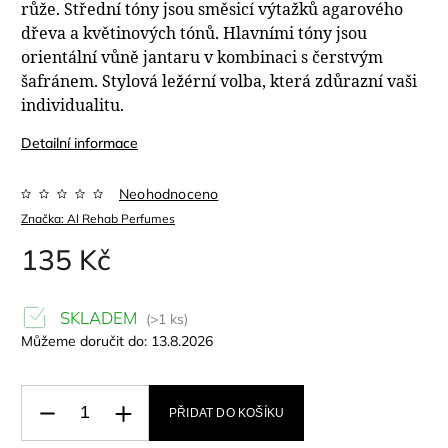
růže.
Střední tóny jsou směsicí výtažků agarového
dřeva a květinových tónů.
Hlavními tóny jsou
orientální vůně jantaru v kombinaci s čerstvým
šafránem.
Stylová ležérní volba, která zdůrazní vaši
individualitu.
Detailní informace
Neohodnoceno
Značka:
Al Rehab Perfumes
135 Kč
SKLADEM
(>1 ks)
Můžeme doručit do:
13.8.2026
PŘIDAT DO KOŠÍKU