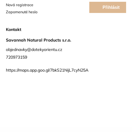
Nová registrace
Přihlásit
Zapomenuté heslo
se
Kontakt
Savannah Natural Products s.r.o.
objednavky@dotekyorientu.cz
720973159
https://maps.app.goo.gl/7bkS21NijL7cyN25A