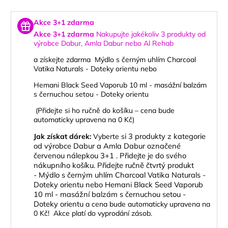
Akce 3+1 zdarma
Akce 3+1 zdarma
Nakupujte jakékoliv 3 produkty od
výrobce
Dabur, Amla Dabur nebo Al Rehab
a získejte zdarma
Mýdlo s černým uhlím Charcoal
Vatika Naturals - Doteky orientu
nebo
Hemani Black Seed Vaporub 10 ml - masážní balzám
s černuchou setou - Doteky orientu
(Přidejte si ho ručně do košíku – cena bude
automaticky upravena na 0 Kč)
i 3 produkty z kategorie
Jak získat dárek:
Vyberte s
od výrobce Dabur a Amla Dabur označené
červenou nálepkou 3+1 .
Přidejte je do svého
nákupního košíku.
Přidejte ručně čtvrtý produkt
-
Mýdlo s černým uhlím Charcoal Vatika Naturals -
Doteky orientu
nebo
Hemani Black Seed Vaporub
10 ml - masážní balzám s černuchou setou -
Doteky orientu
a cena bude automaticky upravena na
0 Kč! Akce platí do vyprodání zásob.