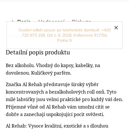
Popis
Hodnocení
Diskuze
Osobní odběr pouze po telefonické domluvě: +420
Značka
720 973 159. Od 1. 6. 2025: Kolbenova 917/5d,
Al Rehab Perfumes
Praha 9.
Detailní popis produktu
Bez alkoholu. Vhodný do kapsy, kabelky, na
dovolenou. Kuličkový parfém.
Značka Al Rehab představuje široký výběr
koncentrovaných a bezalkoholových roll onů. Tyto
milé lahvičky jsou velmi praktické pro každý váš den.
Příjemné vůně od Al Rehab vám umožní cítit se
dobře a zanechají uspokojující pocit svěžesti.
Al Rehab:
Vysoce kvalitní, exotické a s dlouhou