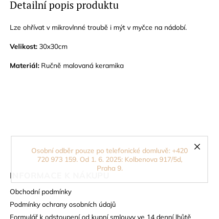
Detailní popis produktu
Lze ohřívat v mikrovlnné troubě i mýt v myčce na nádobí.
Velikost:
30x30cm
Materiál:
Ručně malovaná keramika
Osobní odběr pouze po telefonické domluvě: +420
720 973 159. Od 1. 6. 2025: Kolbenova 917/5d,
Praha 9.
INFORMACE K NÁKUPU
Obchodní podmínky
Podmínky ochrany osobních údajů
Formulář k odstoupení od kupní smlouvy ve 14 denní lhůtě