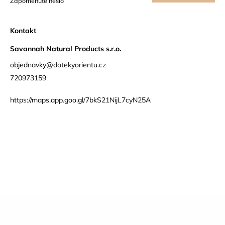
Zapomenuté heslo
se
Kontakt
Savannah Natural Products s.r.o.
objednavky@dotekyorientu.cz
720973159
https://maps.app.goo.gl/7bkS21NijL7cyN25A