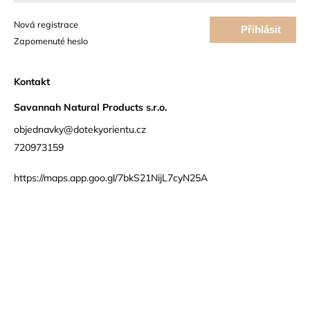
Nová registrace
Přihlásit
Zapomenuté heslo
se
Kontakt
Savannah Natural Products s.r.o.
objednavky@dotekyorientu.cz
720973159
https://maps.app.goo.gl/7bkS21NijL7cyN25A