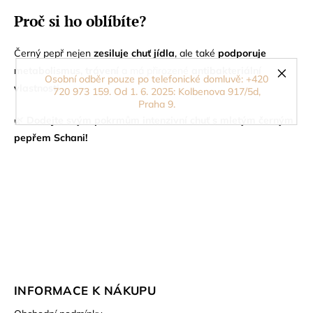
Proč si ho oblíbíte?
Černý pepř nejen
zesiluje chuť jídla
, ale také
podporuje
metabolismus, trávení
a má přirozené
antibakteriální
Osobní odběr pouze po telefonické domluvě: +420
vlastnosti
.
720 973 159. Od 1. 6. 2025: Kolbenova 917/5d,
Praha 9.
🌿
Dodejte svým pokrmům intenzivní chuť s mletým černým
pepřem Schani!
INFORMACE K NÁKUPU