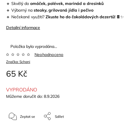
🔹 Skvělý do
omáček, polévek, marinád a dresinků
🔹 Výborný na
steaky, grilovaná jídla i pečivo
🔹 Nečekané využití?
Zkuste ho do čokoládových dezertů!
🍫✨
Detailní informace
Položka byla vyprodána…
Neohodnoceno
Značka:
Schani
65 Kč
VYPRODÁNO
Můžeme doručit do:
8.9.2026
Zeptat se
Sdílet