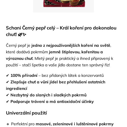
Schani Černý pepř celý – Král koření pro dokonalou
chuť!
🌿✨
Černý pepř je
jedno z nejpoužívanějších koření na světě
,
které dodává pokrmům
jemně štiplavou, kořenitou a
výraznou chuť
. Mletý pepř je praktický a ihned připravený k
použití – stačí špetka a vaše jídlo dostane ten správný říz!
✔
100% přírodní
– bez přidaných látek a konzervantů
✔
Zlepšuje chuť a vůni jídel bez přehlušení ostatních
ingrediencí
✔
Nezbytný do slaných i sladkých pokrmů
✔
Podporuje trávení a má antioxidační účinky
Univerzální použití
🔹 Perfektní pro
masové, zeleninové i luštěninové pokrmy