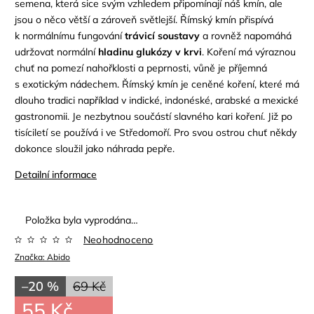
semena, která sice svým vzhledem připomínají náš kmín, ale
jsou o něco větší a zároveň světlejší. Římský kmín přispívá
k normálnímu fungování
trávicí soustavy
a rovněž napomáhá
udržovat normální
hladinu glukózy v krvi
. Koření má výraznou
chuť na pomezí nahořklosti a peprnosti, vůně je příjemná
s exotickým nádechem. Římský kmín je ceněné koření, které má
dlouho tradici například v indické, indonéské, arabské a mexické
gastronomii. Je nezbytnou součástí slavného kari koření. Již po
tisíciletí se používá i ve Středomoří. Pro svou ostrou chuť někdy
dokonce sloužil jako náhrada pepře.
Detailní informace
Položka byla vyprodána…
Neohodnoceno
Značka:
Abido
–20 %
69 Kč
55 Kč