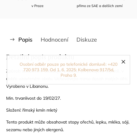
v Praze
přímo ze SAE a dalších zemí
Popis
Hodnocení
Diskuze
Detailní popis produktu
Osobní odběr pouze po telefonické domluvě: +420
720 973 159. Od 1. 6. 2025: Kolbenova 917/5d,
Způsob skladování: Skladujte v suchu, při pokojové teplotě, v
Praha 9.
dobře uzavřeném obalu. Uchovávejte mimo dosah malých dětí.
Vyrobeno v Libanonu.
Min. trvanlivost do 19/02/27.
Složení: římský kmín mletý
Tento produkt může obsahovat stopy ořechů, lepku, mléka, sóji,
sezamu nebo jiných alergenů.