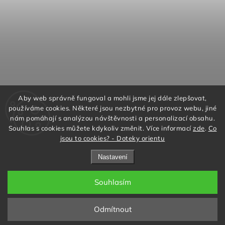
Aby web správně fungoval a mohli jsme jej dále zlepšovat,
používáme cookies. Některé jsou nezbytné pro provoz webu, jiné
nám pomáhají s analýzou návštěvnosti a personalizací obsahu.
Souhlas s cookies můžete kdykoliv změnit. Více informací
zde
.
Co
jsou to cookies? - Doteky orientu
Nastavení
Souhlasím
Copyright 2026
Doteky orientu
. Všechna práva vyhrazena.
Upravit nastavení cookies
Grafický návrh vytvořil a nakódoval
Shoptak.cz
Odmítnout
Redesign by
Filipesmedia 🧡