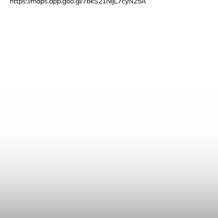
https://maps.app.goo.gl/7bkS21NijL7cyN25A