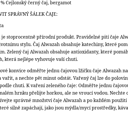
0 % Cejlonský černý čaj, bergamot
VIT SPRÁVNÝ ŠÁLEK ČAJE:
ta
je stoprocentně přírodní produkt. Pravidelné pití čaje Alw
votnímu stylu. Čaj Alwazah obsahuje katechiny, které po
. Zelený čaj Alwazah obsahuje antioxidanty, které pomáh
, která nejlépe vyhovuje vaší chuti.
ové konvice odměřte jednu čajovou lžičku čaje Alwazah na 
 vařit, a nechte pět minut odstát. Vařený čaj lze do polovin
 podle chuti.
K vaření zeleného čaje:
Odměřte jednu čajovou 
malém hrnku přelijte horkou, ale ne vroucí vodou. Nechte o
žívejte správné množství čaje Alwazah a po každém použití 
eré silně zapáchají, jako jsou mýdla/mycí prostředky, káva