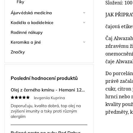
Fíky
Složení: 10
Ájurvédská medicína
JAK PŘIPRA
Kadidla a kadidelnice
čajová etike
Rodinné nákupy
Čaj Alwazah 
Keramika a jiné
zdravému ži
Značky
onemocněním
čaje Alwazah
Do porcelán
Poslední hodnocení produktů
právě začala
cukr, citron
Olej z černého kmínu - Hemani 125ml
hrnci nebo 
Ievgeniia Kuprina
kvality pou
Doporučuju, kvalita dobrá, top olej na
zvýšení imunity a tsky proti různým
předměty, kt
alergiím
Bylinná pasta na zuby Red Dabur Herbal 200 g + kartáček ZDARMA