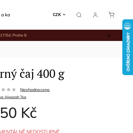
 a kadidelnice
Rodinné nákupy
Keramika a jiné
CZK
17/5d, Praha 9.
rný čaj 400 g
Neohodnoceno
ka:
Alwazah Tea
50 Kč
MENTÁLNĚ NEDOSTUPNÉ