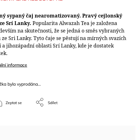
ný sypaný čaj nearomatizovaný. Pravý cejlonský
 ze Srí Lanky.
Popularita Alwazah Tea je založena
devším na skutečnosti, že se jedná o směs vybraných
 ze Sri Lanky. Tyto čaje se pěstují na mírných svazích
í a jihozápadní oblasti Srí Lanky, kde je dostatek
žek.
ilní informace
žka byla vyprodána…
Zeptat se
Sdílet