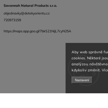
Savannah Natural Products s.r.o.
objednavky@dotekyorientu.cz
720973159
https://maps.app.goo.gl/7bkS21NijL7cyN25A
Aby web správně fun
cookies. Některé js
analýzou návštěvnos
kdykoliv změnit. Víc
Nastavení