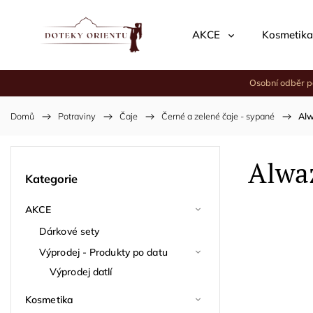
AKCE
Kosmetika
Osobní odběr p
Domů
/
Potraviny
/
Čaje
/
Černé a zelené čaje - sypané
/
Alw
Alwaz
Kategorie
AKCE
Dárkové sety
Výprodej - Produkty po datu
Výprodej datlí
Kosmetika