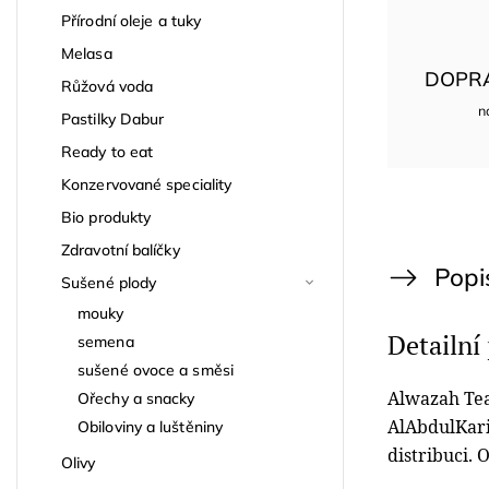
Přírodní oleje a tuky
Melasa
DOPR
Růžová voda
n
Pastilky Dabur
Ready to eat
Konzervované speciality
Bio produkty
Zdravotní balíčky
Popi
Sušené plody
mouky
Detailní
semena
sušené ovoce a směsi
Alwazah Tea
Ořechy a snacky
AlAbdulKar
Obiloviny a luštěniny
distribuci.
O
Olivy