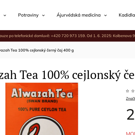
Potraviny
Ájurvédská medicína
Kadidla
ouze po telefonické domluvě: +420 720 973 159. Od 1. 6. 2025: Kolbenova 9
azah Tea 100% cejlonský černý čaj 400 g
ah Tea 100% cejlonský če
Znač
2
MO