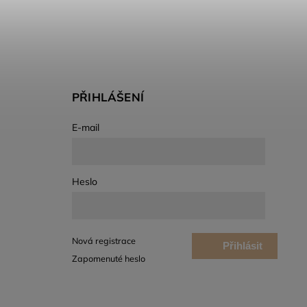
PŘIHLÁŠENÍ
E-mail
Heslo
Nová registrace
Přihlásit
Zapomenuté heslo
se