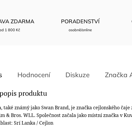
AVA ZDARMA
PORADENSTVÍ
ad 1 800 Kč
osobně/online
s
Hodnocení
Diskuze
Značka
A
 popis produktu
, také známý jako Swan Brand, je značka cejlonského čaje
im & Bros. WLL.
Společnost začala jako místní značka v Kuv
blast: Srí Lanka / Cejlon