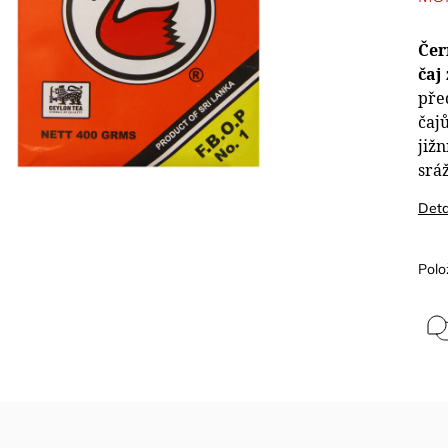
Čer
čaj
pře
čajů
jižn
srá
Deta
Polo